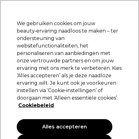
Klaar om je aan te melden voor
-15 %
? Word lid van
Pro-Duo Prestige
en gebruik
RET15
op je eerste aankoop.
*Voorw. van toep.
We gebruiken cookies om jouw
Aanmelden
beauty‑ervaring naadloos te maken – ter
ondersteuning van
Merken
Deals
Haar
Elektra
Beauty
Salon interieur
websitefunctionaliteiten, het
Volgende dag geleverd*
personaliseren van aanbiedingen met
Na verzending, maandag t/m vrijdag
onze vertrouwde partners en om jouw
ervaring met ons merk te verbeteren. Kies
Gelish
‘Alles accepteren’ als je deze naadloze
ervaring wilt. Je kunt ook je voorkeuren
Gelish Cream Palette Getting Reddy
instellen via ‘Cookie‑instellingen’ of
(
0
)
doorgaan met ‘Alleen essentiële cookies’.
26,95 €
Cookiebeleid
121.40 € per 100g
Alles accepteren