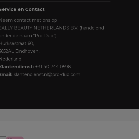
Service en Contact
Neem contact met ons op
SALLY BEAUTY NETHERLANDS B.V. (handelend
onder de naam “Pro-Duo”)
Hurksestraat 60,
5652AL Eindhoven,
Nederland
Klantendienst:
+31 40 744 0598
Email:
klantendienst.nl@pro-duo.com