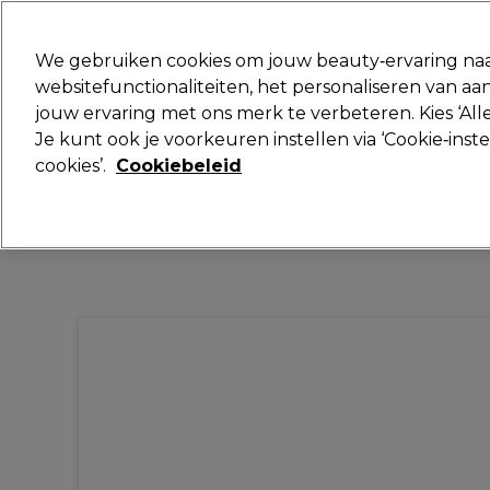
Klaar om je aan te melden voor
We gebruiken cookies om jouw beauty‑ervaring naa
websitefunctionaliteiten, het personaliseren van 
jouw ervaring met ons merk te verbeteren. Kies ‘Alle
Merken
Deals
Haar
Elektra
Je kunt ook je voorkeuren instellen via ‘Cookie‑inst
cookies’.
Cookiebeleid
Volgende dag geleverd*
Na verzending, maandag t/m vrijdag