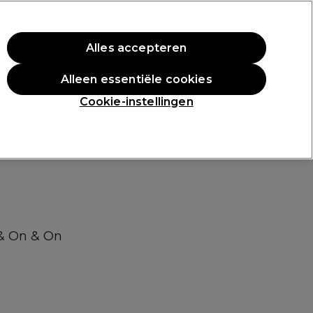
rste aankoop.
*Voorw. van toep.
Alles accepteren
Aanmelden
Alleen essentiële cookies
n
Inspiratie
Professionele Awards
Cookie-instellingen
 & On & On