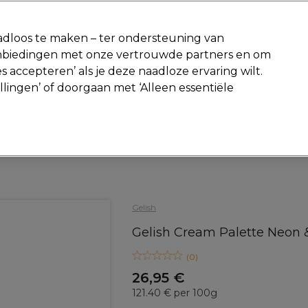
-15 %
? Word lid van
Pro-Duo Prestige
en gebruik
RET15
op je ee
dloos te maken – ter ondersteuning van
aanbiedingen met onze vertrouwde partners en om
Zoeken
s accepteren’ als je deze naadloze ervaring wilt.
Beauty
Salon interieur
Mannen
Vegan
Nieuwe producte
ellingen’ of doorgaan met ‘Alleen essentiële
Gratis Retourneren
Gratis bezorging vanaf slechts €40
Beauty
Nagels
Gel nagellak
Gelish
Gelish Cream Palette Neon
(
0
)
26,95 €
121.40 € per 100g