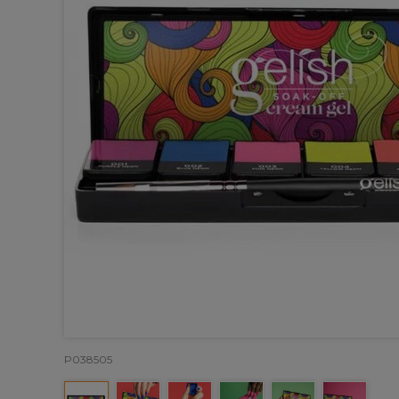
P038505