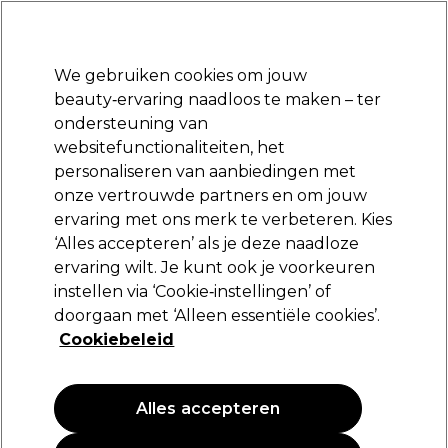
Klaar om je aan te melden voor
-15 %
? Word lid van
Pro-Duo Prestige
en gebruik
RET15
op je eerste aankoop.
*Voorw. van toep.
We gebruiken cookies om jouw
Aanmelden
beauty‑ervaring naadloos te maken – ter
ondersteuning van
Merken
Deals
Haar
Elektra
Beauty
Salon interieur
websitefunctionaliteiten, het
Volgende dag geleverd*
personaliseren van aanbiedingen met
Na verzending, maandag t/m vrijdag
onze vertrouwde partners en om jouw
Valera
Merken
ervaring met ons merk te verbeteren. Kies
‘Alles accepteren’ als je deze naadloze
Valera
ervaring wilt. Je kunt ook je voorkeuren
instellen via ‘Cookie‑instellingen’ of
doorgaan met ‘Alleen essentiële cookies’.
Cookiebeleid
Filters
Sorteren op:
Populariteit
Alles accepteren