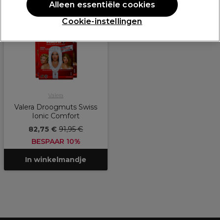
PROMOTIE
Alleen essentiële cookies
Cookie-instellingen
Valera
Valera Droogmuts Swiss
Ionic Comfort
82,75 €
91,95 €
BESPAAR 10%
In winkelmandje