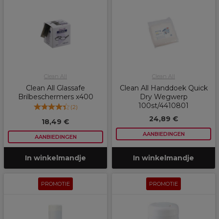
Clean All
Clean All
Clean All Glassafe
Clean All Handdoek Quick
Brilbeschermers x400
Dry Wegwerp
100st/4410801
(
2
)
24,89 €
18,49 €
AANBIEDINGEN
AANBIEDINGEN
In winkelmandje
In winkelmandje
PROMOTIE
PROMOTIE