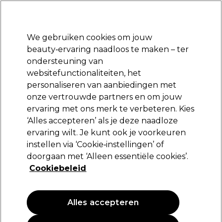
Klaar om je aan te melden voor
-15 %
? Word lid van
Pro-Duo Prestige
en gebruik
RET15
op je eerste aankoop.
*Voorw. van toep.
We gebruiken cookies om jouw
Aanmelden
beauty‑ervaring naadloos te maken – ter
ondersteuning van
Merken
Deals
Haar
Elektra
Beauty
Salon interieur
websitefunctionaliteiten, het
Volgende dag geleverd*
personaliseren van aanbiedingen met
Na verzending, maandag t/m vrijdag
onze vertrouwde partners en om jouw
Clean All
Merken
ervaring met ons merk te verbeteren. Kies
‘Alles accepteren’ als je deze naadloze
Clean All
ervaring wilt. Je kunt ook je voorkeuren
instellen via ‘Cookie‑instellingen’ of
doorgaan met ‘Alleen essentiële cookies’.
Cookiebeleid
Filters
Sorteren op:
Populariteit
Alles accepteren