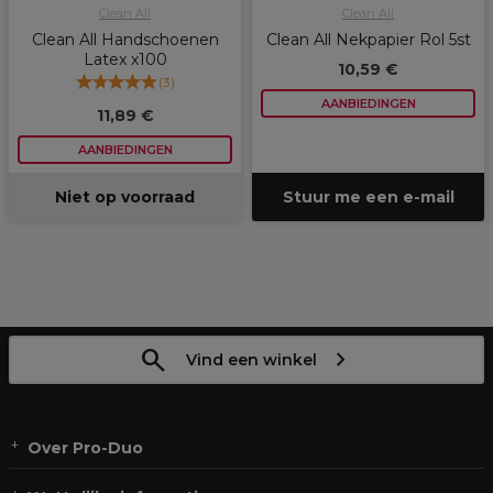
Clean All
Clean All
Clean All Handschoenen
Clean All Nekpapier Rol 5st
Latex x100
10,59 €
(
3
)
AANBIEDINGEN
11,89 €
AANBIEDINGEN
Niet op voorraad
Stuur me een e-mail
Vind een winkel
Over Pro-Duo