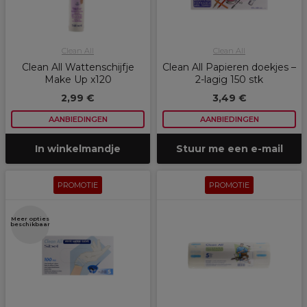
Clean All
Clean All
Clean All Wattenschijfje
Clean All Papieren doekjes –
Make Up x120
2-lagig 150 stk
2,99 €
3,49 €
AANBIEDINGEN
AANBIEDINGEN
In winkelmandje
Stuur me een e-mail
PROMOTIE
PROMOTIE
Meer opties
beschikbaar