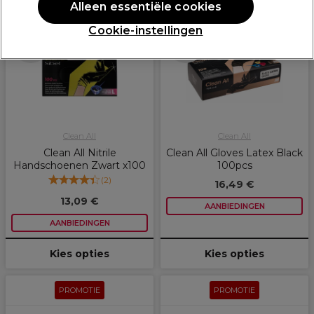
PROMOTIE
PROMOTIE
Alleen essentiële cookies
Cookie-instellingen
Meer opties
Meer opties
beschikbaar
beschikbaar
Clean All
Clean All
Clean All Nitrile
Clean All Gloves Latex Black
Handschoenen Zwart x100
100pcs
(
2
)
16,49 €
13,09 €
AANBIEDINGEN
AANBIEDINGEN
Kies opties
Kies opties
PROMOTIE
PROMOTIE