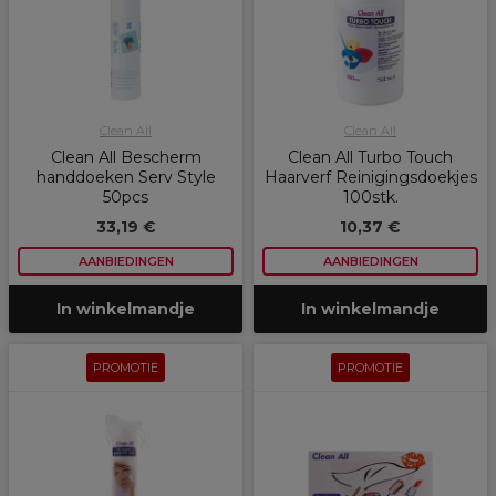
Clean All
Clean All
Clean All Bescherm
Clean All Turbo Touch
handdoeken Serv Style
Haarverf Reinigingsdoekjes
50pcs
100stk.
33,19 €
10,37 €
AANBIEDINGEN
AANBIEDINGEN
In winkelmandje
In winkelmandje
PROMOTIE
PROMOTIE