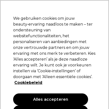
Klaar om je aan te melden voor
-15 %
? Word lid van
Pro-Duo Prestige
en gebruik
RET15
op je eerste aankoop.
*Voorw. van toep.
We gebruiken cookies om jouw
Aanmelden
beauty‑ervaring naadloos te maken – ter
ondersteuning van
Merken
Deals
Haar
Elektra
Beauty
Salon interieur
websitefunctionaliteiten, het
Volgende dag geleverd*
personaliseren van aanbiedingen met
Na verzending, maandag t/m vrijdag
onze vertrouwde partners en om jouw
Cina
Merken
ervaring met ons merk te verbeteren. Kies
‘Alles accepteren’ als je deze naadloze
Cina
ervaring wilt. Je kunt ook je voorkeuren
instellen via ‘Cookie‑instellingen’ of
doorgaan met ‘Alleen essentiële cookies’.
Cookiebeleid
Filters
Sorteren op:
Populariteit
Alles accepteren