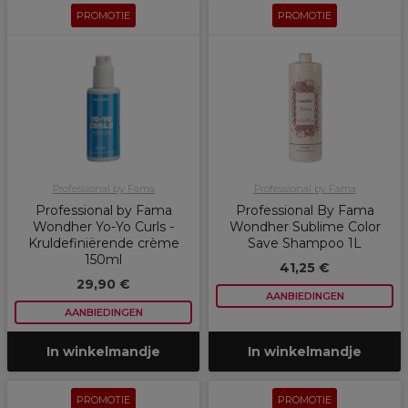
PROMOTIE
PROMOTIE
Professional by Fama
Professional by Fama
Professional by Fama
Professional By Fama
Wondher Yo-Yo Curls -
Wondher Sublime Color
Kruldefiniërende crème
Save Shampoo 1L
150ml
41,25 €
29,90 €
AANBIEDINGEN
AANBIEDINGEN
In winkelmandje
In winkelmandje
PROMOTIE
PROMOTIE