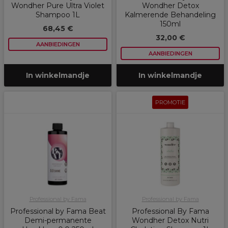
Wondher Pure Ultra Violet
Wondher Detox
Shampoo 1L
Kalmerende Behandeling
150ml
68,45 €
32,00 €
AANBIEDINGEN
AANBIEDINGEN
In winkelmandje
In winkelmandje
PROMOTIE
Professional by Fama
Professional by Fama
Professional by Fama Beat
Professional By Fama
Demi-permanente
Wondher Detox Nutri