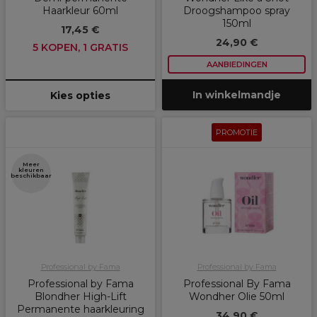
Haarkleur 60ml
Droogshampoo spray
150ml
17,45 €
24,90 €
5 KOPEN, 1 GRATIS
AANBIEDINGEN
In winkelmandje
Kies opties
PROMOTIE
Meer
kleuren
beschikbaar
Professional by Fama
Professional by Fama
Professional by Fama
Professional By Fama
Blondher High-Lift
Wondher Olie 50ml
Permanente haarkleuring
34,90 €