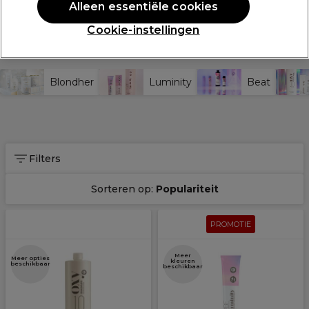
Alleen essentiële cookies
Leer Meer Over
Cookie-instellingen
Professional by Fama
Blondher
Luminity
Beat
Filters
Sorteren op:
Populariteit
PROMOTIE
Meer
Meer opties
kleuren
beschikbaar
beschikbaar