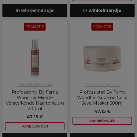
In winkelmandje
In winkelmandje
PROMOTIE
PROMOTIE
Professional by Fama
Professional by Fama
Professional By Fama
Professional By Fama
Wondher Miracle
Wondher Sublime Color
Versterkende Haartonicum
Save Masker 500ml
200ml
47,15 €
47,15 €
AANBIEDINGEN
AANBIEDINGEN