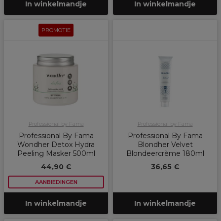
In winkelmandje
In winkelmandje
PROMOTIE
Professional by Fama
Professional by Fama
Professional By Fama
Professional By Fama
Wondher Detox Hydra
Blondher Velvet
Peeling Masker 500ml
Blondeercrème 180ml
44,90 €
36,65 €
AANBIEDINGEN
In winkelmandje
In winkelmandje