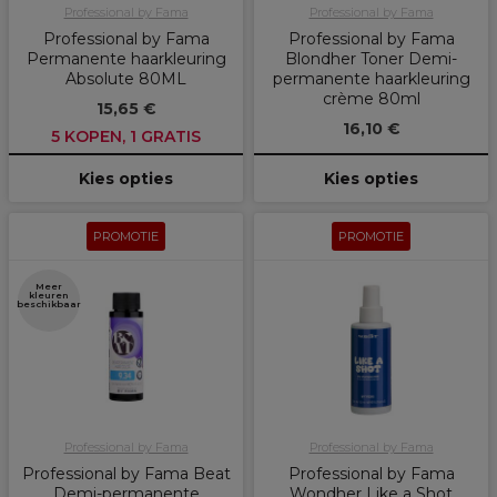
Professional by Fama
Professional by Fama
Professional by Fama
Professional by Fama
Permanente haarkleuring
Blondher Toner Demi-
Absolute 80ML
permanente haarkleuring
crème 80ml
15,65 €
16,10 €
5 KOPEN, 1 GRATIS
Kies opties
Kies opties
PROMOTIE
PROMOTIE
Meer
kleuren
beschikbaar
Professional by Fama
Professional by Fama
Professional by Fama Beat
Professional by Fama
Demi-permanente
Wondher Like a Shot