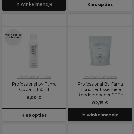
In winkelmandje
Kies opties
Meer opties
beschikbaar
Professional by Fama
Professional by Fama
Professional by Fama
Professional By Fama
Oxidant 160ml
Blondher Essentiële
Blondeerpoeder 900g
6,00 €
82,15 €
In winkelmandje
Kies opties