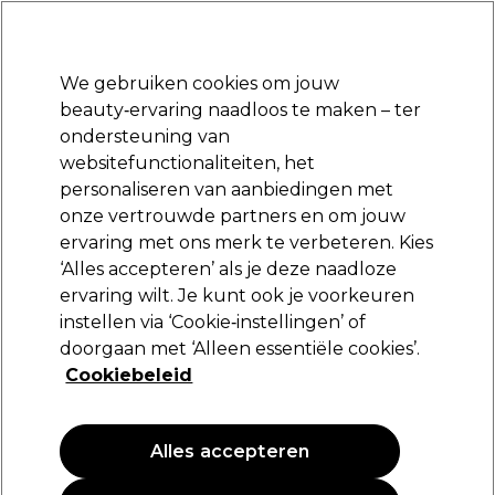
Klaar om je aan te melden voor
-15 %
? Word lid van
Pro-Duo Prestige
en gebruik
RET15
op je eerste aankoop.
*Voorw. van toep.
We gebruiken cookies om jouw
Aanmelden
beauty‑ervaring naadloos te maken – ter
ondersteuning van
Merken
Deals
Haar
Elektra
Beauty
Salon interieur
websitefunctionaliteiten, het
Gratis Retourneren
personaliseren van aanbiedingen met
ag
Gratis bezorging vanaf slechts €4
onze vertrouwde partners en om jouw
Professional by Fama
Merken
ervaring met ons merk te verbeteren. Kies
‘Alles accepteren’ als je deze naadloze
Professional by Fama
ervaring wilt. Je kunt ook je voorkeuren
instellen via ‘Cookie‑instellingen’ of
doorgaan met ‘Alleen essentiële cookies’.
Al meer dan 40 jaar dé expert in haarkleuring uit Italië
Cookiebeleid
Professional By Fama staat al meer dan vier decennia bekend
om zijn uitzonderlijke haarkleurproducten, behandelingen en
Lees meer
unieke collecties. Elk product is ontwikkeld met passie en
vakmanschap – rechtstreeks uit Italië. Dankzij de
Alles accepteren
hoogwaardige formules en bewezen resultaten geniet jij van
professionele salonkwaliteit, gewoon bij jou in de stoel.