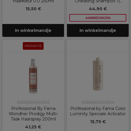
Haarkleur 0.0 250ml
Chelating Shampoo 1L
15,50 €
44,90 €
AANBIEDINGEN
In winkelmandje
In winkelmandje
PROMOTIE
Professional by Fama
Professional by Fama
Professional By Fama
Professional by Fama Color
Wondher Prodigy Multi-
Luminity Speciale Activator
Task Haarspray 200ml
15,75 €
41,25 €