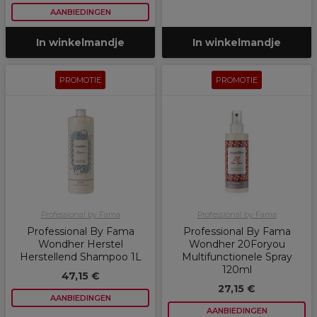
AANBIEDINGEN
In winkelmandje
In winkelmandje
PROMOTIE
PROMOTIE
Professional by Fama
Professional by Fama
Professional By Fama
Professional By Fama
Wondher Herstel
Wondher 20Foryou
Herstellend Shampoo 1L
Multifunctionele Spray
120ml
47,15 €
27,15 €
AANBIEDINGEN
AANBIEDINGEN