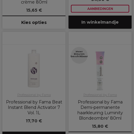
crème 80ml
AANBIEDINGEN
15,65 €
In winkelmandje
Kies opties
Meer
kleuren
beschikbaar
Professional by Fama
Professional by Fama
Professional by Fama Beat
Professional by Fama
Instant Blend Activator 7
Demi-permanente
Vol. 1L
haarkleuring Luminity
Blondeombre' 80ml
17,70 €
15,80 €