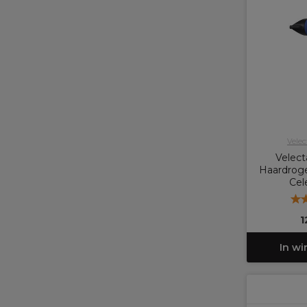
Vele
Velec
Haardroge
Cel
1
In w