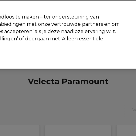
-15 %
? Word lid van
Pro-Duo Prestige
en gebruik
RET15
op je ee
dloos te maken – ter ondersteuning van
aanbiedingen met onze vertrouwde partners en om
Zoeken
s accepteren’ als je deze naadloze ervaring wilt.
Beauty
Salon interieur
Mannen
Vegan
Nieuwe producte
ellingen’ of doorgaan met ‘Alleen essentiële
Gratis Retourneren
Gratis bezorging vanaf slechts €40
Merken
Velecta Paramount
Velecta Paramount
V