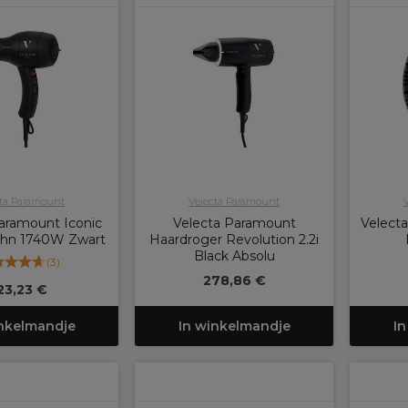
cta Paramount
Velecta Paramount
aramount Iconic
Velecta Paramount
Velect
öhn 1740W Zwart
Haardroger Revolution 2.2i
Black Absolu
(
3
)
278,86 €
23,23 €
inkelmandje
In winkelmandje
In