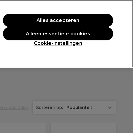
rste aankoop.
*Voorw. van toep.
Alles accepteren
Aanmelden
Alleen essentiële cookies
n
Inspiratie
Professionele Awards
Cookie-instellingen
erwijder alles
Sorteren op:
Populariteit