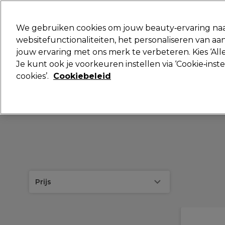
Klaar om je aan te melden voor
We gebruiken cookies om jouw beauty‑ervaring naa
websitefunctionaliteiten, het personaliseren van 
jouw ervaring met ons merk te verbeteren. Kies ‘Alle
Merken
Deals
Haar
Elektra
Je kunt ook je voorkeuren instellen via ‘Cookie‑inst
cookies’.
Cookiebeleid
Volgende dag geleverd*
Na verzending, maandag t/m vrijdag
Prijs