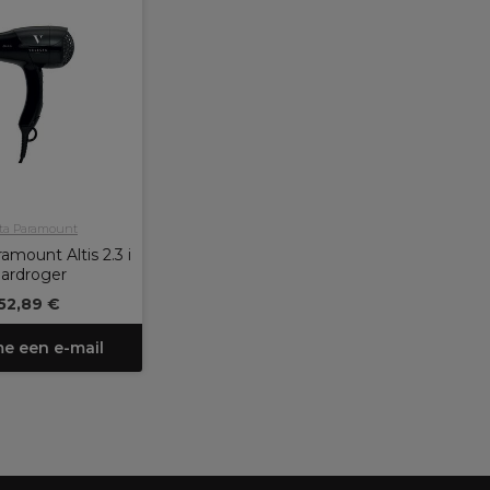
cta Paramount
amount Altis 2.3 i
ardroger
52,89 €
me een e-mail