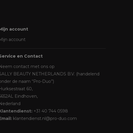
Mijn account
Mijn account
Service en Contact
Neem contact met ons op
SALLY BEAUTY NETHERLANDS B.V. (handelend
onder de naam “Pro-Duo”)
Hurksestraat 60,
5652AL Eindhoven,
Nederland
Klantendienst:
+31 40 744 0598
Email:
klantendienst.nl@pro-duo.com