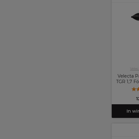
Vele
Velecta P
TGR 1,7 F
1
In w