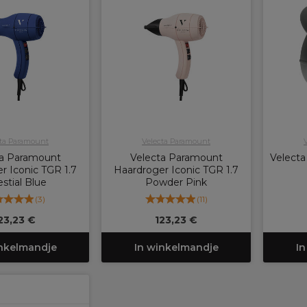
cta Paramount
Velecta Paramount
ta Paramount
Velecta Paramount
Velecta
r Iconic TGR 1.7
Haardroger Iconic TGR 1.7
estial Blue
Powder Pink
(
3
)
(
11
)
23,23 €
123,23 €
inkelmandje
In winkelmandje
In