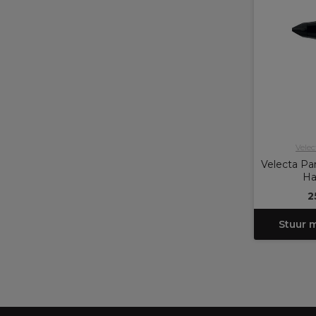
Vele
Velecta Par
Ha
2
Stuur 