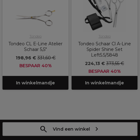
Tondeo
Tondeo
Tondeo CL E-Line Atelier
Tondeo Schaar Cl A-Line
Schaar 5,5"
Spider Shine Set
Left5.5/5848
198,96 €
331,60 €
224,13 €
373,55 €
BESPAAR 40%
BESPAAR 40%
In winkelmandje
In winkelmandje
Vind een winkel