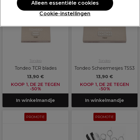
PROMOTIE
PROMOTIE
Alleen essentiële cookies
Cookie-instellingen
Tondeo
Tondeo
Tondeo TCR blades
Tondeo Scheermesjes TSS3
13,90 €
13,90 €
KOOP 1, DE 2E TEGEN
KOOP 1, DE 2E TEGEN
-50%
-50%
In winkelmandje
In winkelmandje
PROMOTIE
PROMOTIE