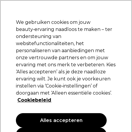
Klaar om je aan te melden voor
-15 %
? Word lid van
Pro-Duo Prestige
en gebruik
RET15
op je eerste aankoop.
*Voorw. van toep.
We gebruiken cookies om jouw
Aanmelden
beauty‑ervaring naadloos te maken – ter
ondersteuning van
Merken
Deals
Haar
Elektra
Beauty
Salon interieur
websitefunctionaliteiten, het
Volgende dag geleverd*
personaliseren van aanbiedingen met
Na verzending, maandag t/m vrijdag
onze vertrouwde partners en om jouw
Tondeo
Merken
ervaring met ons merk te verbeteren. Kies
‘Alles accepteren’ als je deze naadloze
Tondeo
ervaring wilt. Je kunt ook je voorkeuren
instellen via ‘Cookie‑instellingen’ of
doorgaan met ‘Alleen essentiële cookies’.
Cookiebeleid
Filters
Sorteren op:
Populariteit
Alles accepteren