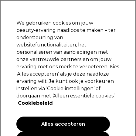
Klaar om je aan te melden voor
-15 %
? Word lid van
Pro-Duo Prestige
en gebruik
RET15
op je eerste aankoop.
*Voorw. van toep.
We gebruiken cookies om jouw
Aanmelden
beauty‑ervaring naadloos te maken – ter
ondersteuning van
Merken
Deals
Haar
Elektra
Beauty
Salon interieur
websitefunctionaliteiten, het
Volgende dag geleverd*
personaliseren van aanbiedingen met
Na verzending, maandag t/m vrijdag
onze vertrouwde partners en om jouw
ervaring met ons merk te verbeteren. Kies
Tondeo
‘Alles accepteren’ als je deze naadloze
ervaring wilt. Je kunt ook je voorkeuren
Tondeo Schaar Cl A-Line Spider Shine Set
Left5.5/5848
instellen via ‘Cookie‑instellingen’ of
doorgaan met ‘Alleen essentiële cookies’.
(
0
)
Cookiebeleid
224,13 €
373,55 €
Alles accepteren
PROMOTIE