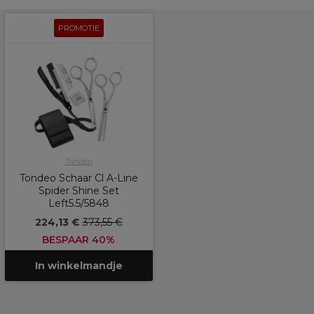
PROMOTIE
Tondeo
Tondeo Schaar Cl A-Line
Spider Shine Set
Left5.5/5848
224,13 €
373,55 €
BESPAAR 40%
In winkelmandje