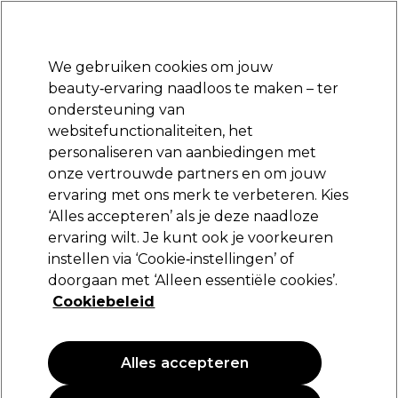
Klaar om je aan te melden voor
-15 %
? Word lid van
Pro-Duo Prestige
en gebruik
RET15
op je eerste aankoop.
*Voorw. van toep.
We gebruiken cookies om jouw
Aanmelden
beauty‑ervaring naadloos te maken – ter
ondersteuning van
Merken
Deals
Haar
Elektra
Beauty
Salon interieur
websitefunctionaliteiten, het
Volgende dag geleverd*
personaliseren van aanbiedingen met
Na verzending, maandag t/m vrijdag
onze vertrouwde partners en om jouw
Go!
Merken
ervaring met ons merk te verbeteren. Kies
‘Alles accepteren’ als je deze naadloze
Go!
ervaring wilt. Je kunt ook je voorkeuren
instellen via ‘Cookie‑instellingen’ of
doorgaan met ‘Alleen essentiële cookies’.
Cookiebeleid
Filters
Sorteren op:
Populariteit
Alles accepteren