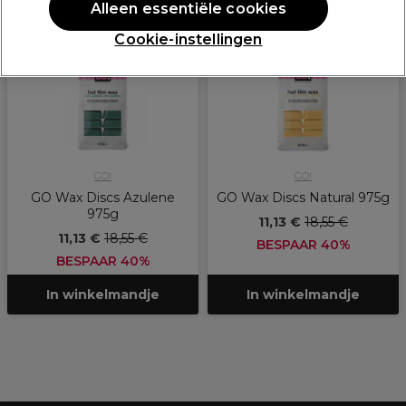
PROMOTIE
PROMOTIE
Alleen essentiële cookies
Cookie-instellingen
GO!
GO!
GO Wax Discs Azulene
GO Wax Discs Natural 975g
975g
11,13 €
18,55 €
11,13 €
18,55 €
BESPAAR 40%
BESPAAR 40%
In winkelmandje
In winkelmandje