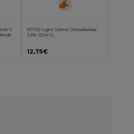
amin C
XP100 Light Crème Ontwikkelaar
alende
3.6%-12Vol 1L
12,75€
24,6