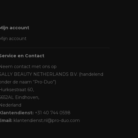
Mijn account
Mijn account
Service en Contact
Neem contact met ons op
SALLY BEAUTY NETHERLANDS B.V. (handelend
onder de naam “Pro-Duo”)
Hurksestraat 60,
5652AL Eindhoven,
Nederland
Klantendienst:
+31 40 744 0598
Email:
klantendienst.nl@pro-duo.com