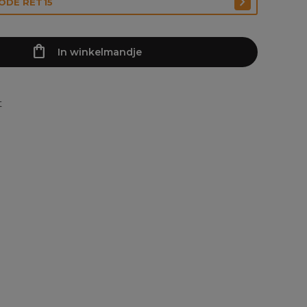
CODE RET15
In winkelmandje
t