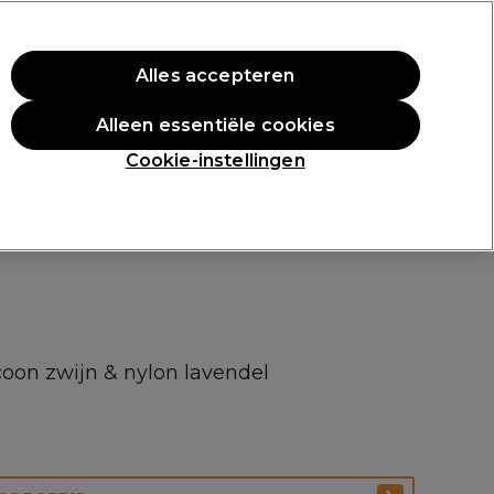
rste aankoop.
*Voorw. van toep.
Alles accepteren
Aanmelden
Alleen essentiële cookies
n
Inspiratie
Professionele Awards
Cookie-instellingen
coon zwijn & nylon lavendel