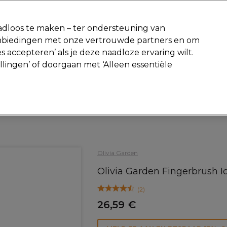
-15 %
? Word lid van
Pro-Duo Prestige
en gebruik
RET15
op je ee
dloos te maken – ter ondersteuning van
aanbiedingen met onze vertrouwde partners en om
Zoeken
s accepteren’ als je deze naadloze ervaring wilt.
Beauty
Salon interieur
Mannen
Vegan
Nieuwe producte
ellingen’ of doorgaan met ‘Alleen essentiële
Gratis Retourneren
Gratis bezorging vanaf slechts €40
Haar
Borstels
Olivia Garden
Olivia Garden Fingerbrush I
(
2
)
26,59 €