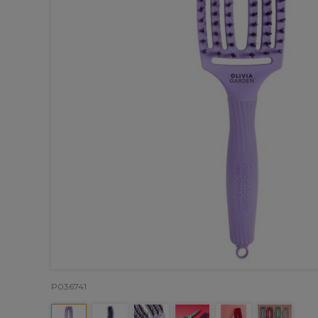
P036741