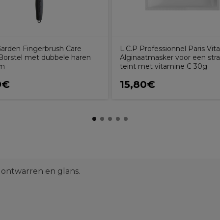
 Garden Fingerbrush Care
L.C.P Professionnel Paris Vit
 Borstel met dubbele haren
Alginaatmasker voor een str
m
teint met vitamine C 30g
9€
15,80€
 ontwarren en glans.