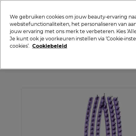
Klaar om je aan te melden voor
We gebruiken cookies om jouw beauty‑ervaring naa
websitefunctionaliteiten, het personaliseren van 
jouw ervaring met ons merk te verbeteren. Kies ‘Alle
Merken
Deals
Haar
Elektra
Je kunt ook je voorkeuren instellen via ‘Cookie‑inst
cookies’.
Cookiebeleid
Volgende dag geleverd*
Na verzending, maandag t/m vrijdag