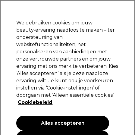
Klaar om je aan te melden voor
-15 %
? Word lid van
Pro-Duo Prestige
en gebruik
RET15
op je eerste aankoop.
*Voorw. van toep.
We gebruiken cookies om jouw
Aanmelden
beauty‑ervaring naadloos te maken – ter
ondersteuning van
Merken
Deals
Haar
Elektra
Beauty
Salon interieur
websitefunctionaliteiten, het
Volgende dag geleverd*
personaliseren van aanbiedingen met
Na verzending, maandag t/m vrijdag
onze vertrouwde partners en om jouw
ervaring met ons merk te verbeteren. Kies
Olivia Garden
‘Alles accepteren’ als je deze naadloze
ervaring wilt. Je kunt ook je voorkeuren
Olivia Garden Expert Blowout Shine Wavy
instellen via ‘Cookie‑instellingen’ of
(
0
)
doorgaan met ‘Alleen essentiële cookies’.
28,59 €
Cookiebeleid
Alles accepteren