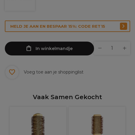
MELD JE AAN EN BESPAAR 15%: CODE RET15
In winkelmandje
Voeg toe aan je shoppinglist
Vaak Samen Gekocht
O