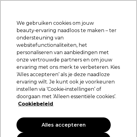
Klaar om je aan te melden voor
-15 %
? Word lid van
Pro-Duo Prestige
en gebruik
RET15
op je eerste aankoop.
*Voorw. van toep.
We gebruiken cookies om jouw
Aanmelden
beauty‑ervaring naadloos te maken – ter
ondersteuning van
Merken
Deals
Haar
Elektra
Beauty
Salon interieur
websitefunctionaliteiten, het
Volgende dag geleverd*
personaliseren van aanbiedingen met
Na verzending, maandag t/m vrijdag
onze vertrouwde partners en om jouw
ervaring met ons merk te verbeteren. Kies
Olivia Garden
‘Alles accepteren’ als je deze naadloze
ervaring wilt. Je kunt ook je voorkeuren
Olivia Garden Essential Care Brush Flex Matte
Black - Medium Hair
instellen via ‘Cookie‑instellingen’ of
doorgaan met ‘Alleen essentiële cookies’.
(
1
)
Cookiebeleid
20,09 €
Alles accepteren