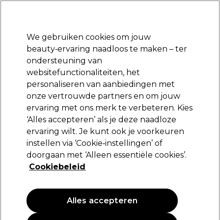
Klaar om je aan te melden voor
-15 %
? Word lid van
Pro-Duo Prestige
en gebruik
RET15
op je eerste aankoop.
*Voorw. van toep.
We gebruiken cookies om jouw
Aanmelden
beauty‑ervaring naadloos te maken – ter
ondersteuning van
Merken
Deals
Haar
Elektra
Beauty
Salon interieur
websitefunctionaliteiten, het
Volgende dag geleverd*
personaliseren van aanbiedingen met
Na verzending, maandag t/m vrijdag
onze vertrouwde partners en om jouw
ervaring met ons merk te verbeteren. Kies
Olivia Garden
‘Alles accepteren’ als je deze naadloze
ervaring wilt. Je kunt ook je voorkeuren
Olivia Garden Essential Care Brush Flex Ice
Gray - Fine Hair
instellen via ‘Cookie‑instellingen’ of
doorgaan met ‘Alleen essentiële cookies’.
(
0
)
Cookiebeleid
20,09 €
Alles accepteren