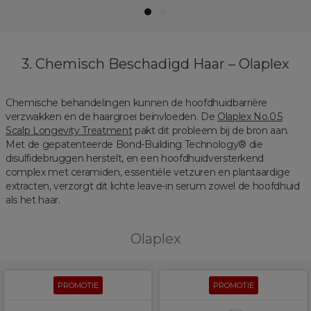
1
2
3. Chemisch Beschadigd Haar – Olaplex
Chemische behandelingen kunnen de hoofdhuidbarrière
verzwakken en de haargroei beïnvloeden. De
Olaplex No.0.5
Scalp Longevity Treatment
pakt dit probleem bij de bron aan.
Met de gepatenteerde Bond-Building Technology® die
disulfidebruggen herstelt, en een hoofdhuidversterkend
complex met ceramiden, essentiële vetzuren en plantaardige
extracten, verzorgt dit lichte leave-in serum zowel de hoofdhuid
als het haar.
Olaplex
PROMOTIE
PROMOTIE