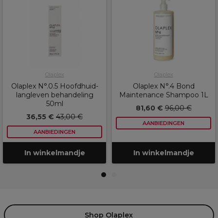
Olaplex
Olaplex
Olaplex N°.0.5 Hoofdhuid-
Olaplex N°.4 Bond
langleven behandeling
Maintenance Shampoo 1L
50ml
81,60 €
96,00 €
36,55 €
43,00 €
AANBIEDINGEN
AANBIEDINGEN
In winkelmandje
In winkelmandje
1
2
Shop Olaplex