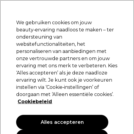
Klaar om je aan te melden voor
-15 %
? Word lid van
Pro-Duo Prestige
en gebruik
RET15
op je eerste aankoop.
*Voorw. van toep.
We gebruiken cookies om jouw
Aanmelden
beauty‑ervaring naadloos te maken – ter
ondersteuning van
Merken
Deals
Haar
Elektra
Beauty
Salon interieur
websitefunctionaliteiten, het
Volgende dag geleverd*
personaliseren van aanbiedingen met
Na verzending, maandag t/m vrijdag
onze vertrouwde partners en om jouw
advies/top-5-haarproblemen-oplossingen
Inspiratie
ervaring met ons merk te verbeteren. Kies
‘Alles accepteren’ als je deze naadloze
ervaring wilt. Je kunt ook je voorkeuren
instellen via ‘Cookie‑instellingen’ of
doorgaan met ‘Alleen essentiële cookies’.
Cookiebeleid
Alles accepteren