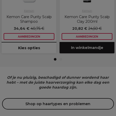
Kemon
Kemon
Kemon Care Purity Scalp
Kemon Care Purity Scalp
Shampoo
Clay 200ml
34,64 €
40,75 €
20,82 €
24,50 €
AANBIEDINGEN
AANBIEDINGEN
In winkelmandje
Kies opties
1
2
Of je nu pluizig, beschadigd of dunner wordend haar
hebt – met de juiste haarverzorging kan elke dag een
goede haardag zijn.
Shop op haartypes en problemen