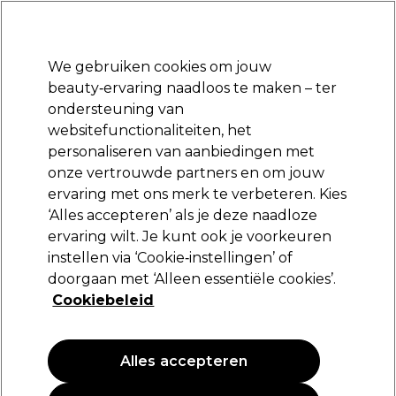
Klaar om je aan te melden voor
-15 %
? Word lid van
Pro-Duo Prestige
en gebruik
RET15
op je eerste aankoop.
*Voorw. van toep.
We gebruiken cookies om jouw
Aanmelden
beauty‑ervaring naadloos te maken – ter
ondersteuning van
Merken
Deals
Haar
Elektra
Beauty
Salon interieur
websitefunctionaliteiten, het
Volgende dag geleverd*
personaliseren van aanbiedingen met
Na verzending, maandag t/m vrijdag
onze vertrouwde partners en om jouw
ervaring met ons merk te verbeteren. Kies
Redken
‘Alles accepteren’ als je deze naadloze
ervaring wilt. Je kunt ook je voorkeuren
Redken Frizz Dismiss Instant Delfate 125ml
instellen via ‘Cookie‑instellingen’ of
(
3
)
doorgaan met ‘Alleen essentiële cookies’.
31,80 €
Cookiebeleid
25.44 € per 100ml
Alles accepteren
PROMOTIE