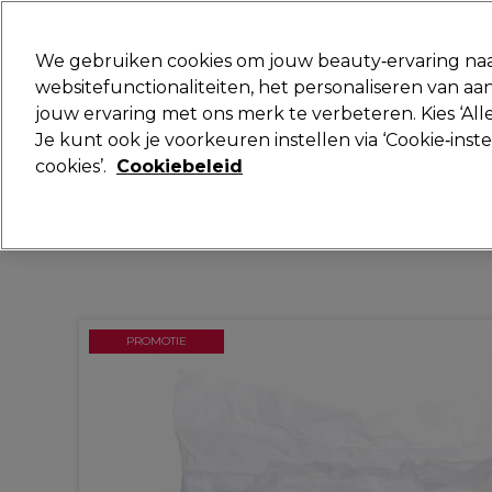
Klaar om je aan te melden voor
We gebruiken cookies om jouw beauty‑ervaring naa
websitefunctionaliteiten, het personaliseren van 
jouw ervaring met ons merk te verbeteren. Kies ‘Alle
Merken
Deals
Haar
Elektra
Je kunt ook je voorkeuren instellen via ‘Cookie‑inst
cookies’.
Cookiebeleid
Volgende dag geleverd*
Na verzending, maandag t/m vrijdag
PROMOTIE