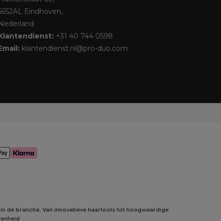
5652AL Eindhoven,
Nederland
Klantendienst:
+31 40 744 0598
Email:
klantendienst.nl@pro-duo.com
 in de branche. Van innovatieve haartools tot hoogwaardige
denheid