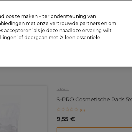
-15 %
? Word lid van
Pro-Duo Prestige
en gebruik
RET15
op je ee
dloos te maken – ter ondersteuning van
aanbiedingen met onze vertrouwde partners en om
Zoeken
s accepteren’ als je deze naadloze ervaring wilt.
Beauty
Salon interieur
Mannen
Vegan
Nieuwe producte
ellingen’ of doorgaan met ‘Alleen essentiële
Gratis Retourneren
Gratis bezorging vanaf slechts €40
Beauty
Schoonheidsaccessoires
Watten & tissues
S-PRO
S-PRO Cosmetische Pads 5x
(
0
)
9,55 €