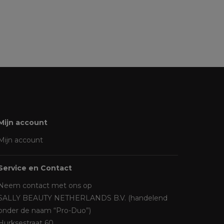
Mijn account
Mijn account
Service en Contact
Neem contact met ons op
SALLY BEAUTY NETHERLANDS B.V. (handelend
onder de naam “Pro-Duo”)
Hurksestraat 60,