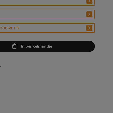
CODE RET15
In winkelmandje
t