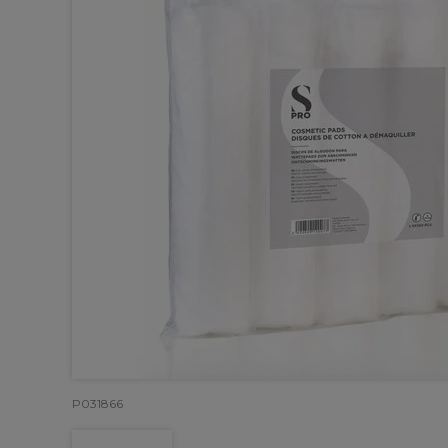
P031866