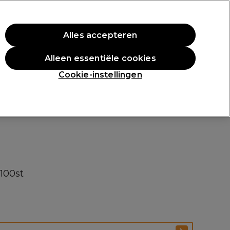
rste aankoop.
*Voorw. van toep.
Alles accepteren
Aanmelden
Alleen essentiële cookies
n
Inspiratie
Professionele Awards
Cookie-instellingen
100st