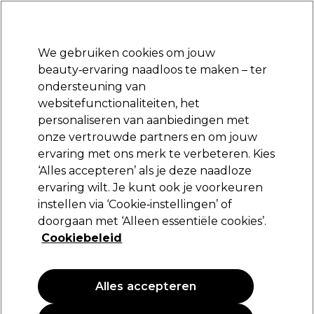
Klaar om je aan te melden voor
-15 %
? Word lid van
Pro-Duo Prestige
en gebruik
RET15
op je eerste aankoop.
*Voorw. van toep.
We gebruiken cookies om jouw
Aanmelden
beauty‑ervaring naadloos te maken – ter
ondersteuning van
Merken
Deals
Haar
Elektra
Beauty
Salon interieur
websitefunctionaliteiten, het
Volgende dag geleverd*
personaliseren van aanbiedingen met
Na verzending, maandag t/m vrijdag
onze vertrouwde partners en om jouw
ervaring met ons merk te verbeteren. Kies
L.C.P Professionnel Paris
‘Alles accepteren’ als je deze naadloze
ervaring wilt. Je kunt ook je voorkeuren
L.C.P Professionnel Paris Cocooning Zachte
scrubcreme. 200ml
instellen via ‘Cookie‑instellingen’ of
doorgaan met ‘Alleen essentiële cookies’.
(
0
)
Cookiebeleid
34,40 €
17.20 € per 100ml
Alles accepteren