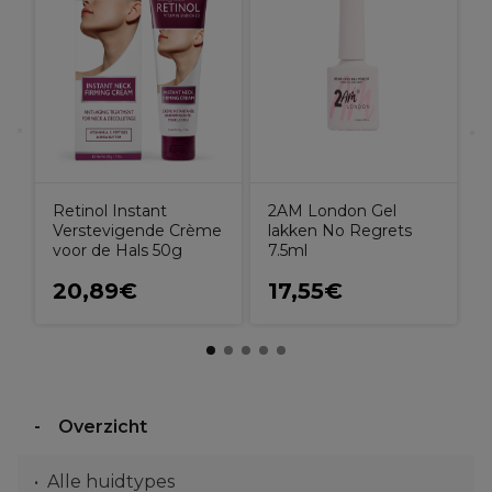
U
D
K
Retinol Instant
2AM London Gel
Verstevigende Crème
lakken No Regrets
voor de Hals 50g
7.5ml
20,89€
17,55€
Overzicht
Alle huidtypes