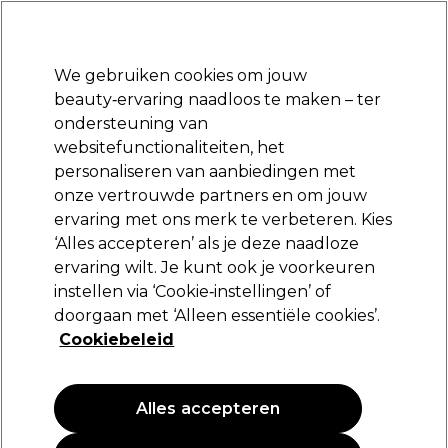
Klaar om je aan te melden voor
-15 %
? Word lid van
Pro-Duo Prestige
en gebruik
RET15
op je eerste aankoop.
*Voorw. van toep.
We gebruiken cookies om jouw
Aanmelden
beauty‑ervaring naadloos te maken – ter
ondersteuning van
Merken
Deals
Haar
Elektra
Beauty
Salon interieur
websitefunctionaliteiten, het
Volgende dag geleverd*
personaliseren van aanbiedingen met
Na verzending, maandag t/m vrijdag
onze vertrouwde partners en om jouw
ervaring met ons merk te verbeteren. Kies
Retinol
‘Alles accepteren’ als je deze naadloze
ervaring wilt. Je kunt ook je voorkeuren
Retinol Superooglift 15ml
instellen via ‘Cookie‑instellingen’ of
(
1
)
doorgaan met ‘Alleen essentiële cookies’.
26,90 €
Cookiebeleid
179.33 € per 100g
Alles accepteren
PROMOTIE