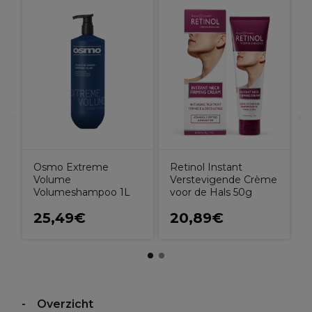
O
O
Osmo Extreme
Retinol Instant
Volume
Verstevigende Crème
Volumeshampoo 1L
voor de Hals 50g
25,49€
20,89€
Overzicht