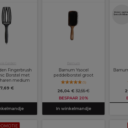
Meer opti
beschikba
ivia Garden
Barnum
rden Fingerbrush
Barnum Ysocel
Barnum
nic Borstel met
peddelborstel groot
 haren medium
(
5
)
17,69 €
26,04 €
32,55 €
2
BESPAAR 20%
inkelmandje
In winkelmandje
ROMOTIE