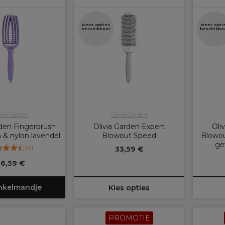
Meer opties
Meer opti
beschikbaar
beschikba
ivia Garden
Olivia Garden
rden Fingerbrush
Olivia Garden Expert
Oli
 & nylon lavendel
Blowout Speed
Blowou
ge
(
2
)
33,59 €
26,59 €
inkelmandje
Kies opties
PROMOTIE