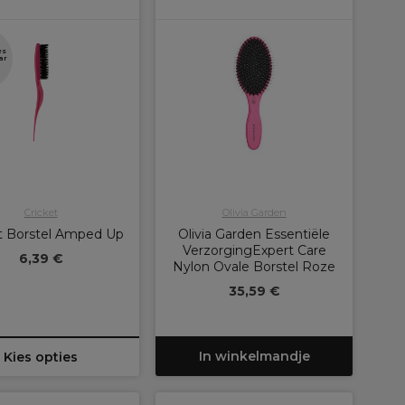
es
ar
Cricket
Olivia Garden
t Borstel Amped Up
Olivia Garden Essentiële
VerzorgingExpert Care
6,39 €
Nylon Ovale Borstel Roze
35,59 €
In winkelmandje
Kies opties