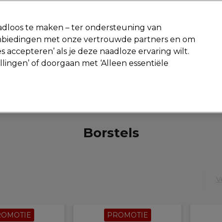
-15 %
? Word lid van
Pro-Duo Prestige
en gebruik
RET15
op je ee
dloos te maken – ter ondersteuning van
aanbiedingen met onze vertrouwde partners en om
Zoeken
s accepteren’ als je deze naadloze ervaring wilt.
Beauty
Salon interieur
Mannen
Vegan
Nieuwe producte
ellingen’ of doorgaan met ‘Alleen essentiële
Gratis Retourneren
Gratis bezorging vanaf slechts €40
Haar
Borstels
Borstels
V
ROMOTIE
PROMOTIE