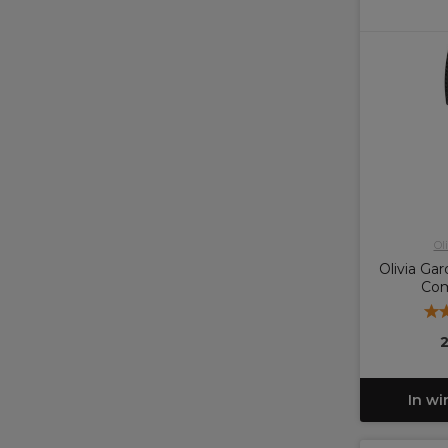
Ol
Olivia Ga
Com
In w