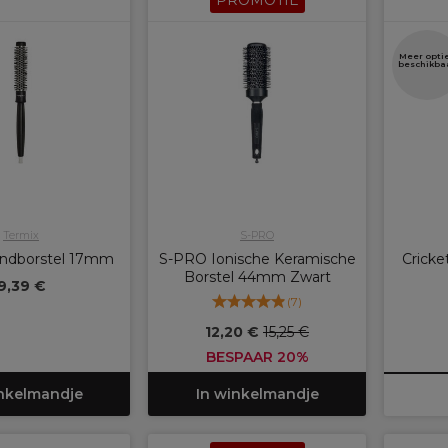
PROMOTIE
Meer opti
beschikba
Termix
S-PRO
ondborstel 17mm
S-PRO Ionische Keramische
Cricke
Borstel 44mm Zwart
9,39 €
(
7
)
12,20 €
15,25 €
BESPAAR 20%
inkelmandje
In winkelmandje