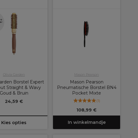
es
ar
Olivia Garden
Mason Pearson
Garden Borstel Expert
Mason Pearson
ut Straight & Wavy
Pneumatische Borstel BN4
Goud & Bruin
Pocket Mixte
(
1
)
24,59 €
108,99 €
In winkelmandje
Kies opties