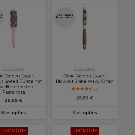
es
Meer opties
ar
beschikbaar
Olivia Garden
Olivia Garden
via Garden Expert
Olivia Garden Expert
t Speed Bürste mit
Blowout Shine Wavy 15mm
wellten Borsten
(
2
)
Pastellrosa
25,59 €
26,09 €
Kies opties
Kies opties
PROMOTIE
PROMOTIE