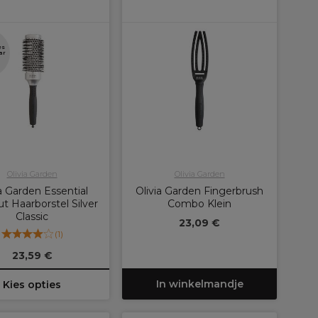
es
ar
Olivia Garden
Olivia Garden
ia Garden Essential
Olivia Garden Fingerbrush
t Haarborstel Silver
Combo Klein
Classic
23,09 €
(
1
)
23,59 €
In winkelmandje
Kies opties