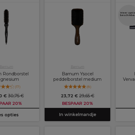
Meer opti
beschikba
Barnum
Barnum
 Rondborstel
Barnum Ysocel
gnesium
peddelborstel medium
Verva
(
17
)
(
8
)
0 €
30,75 €
23,72 €
29,65 €
PAAR 20%
BESPAAR 20%
In winkelmandje
es opties