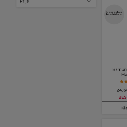
Prijs
Meer opties
beschikbaar
Barnum
Ma
24,6
BES
Ki