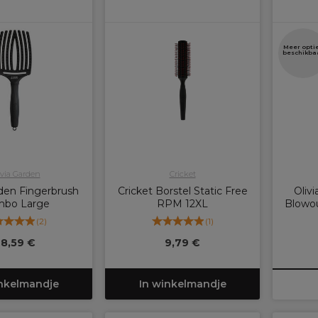
Meer opti
beschikba
ivia Garden
Cricket
rden Fingerbrush
Cricket Borstel Static Free
Oliv
bo Large
RPM 12XL
Blowou
(
2
)
(
1
)
28,59 €
9,79 €
inkelmandje
In winkelmandje