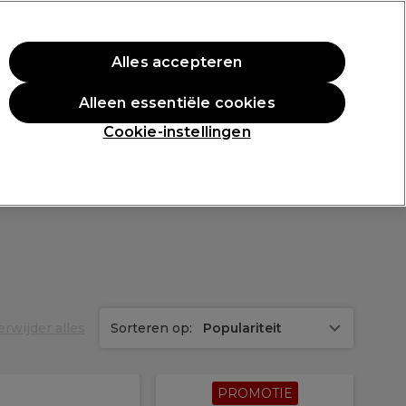
rste aankoop.
*Voorw. van toep.
Alles accepteren
Aanmelden
Alleen essentiële cookies
n
Inspiratie
Professionele Awards
Cookie-instellingen
erwijder alles
Sorteren op:
Populariteit
PROMOTIE