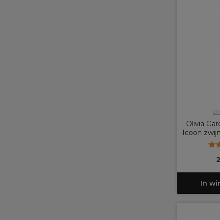
Ol
Olivia Ga
Icoon zwijn
In w