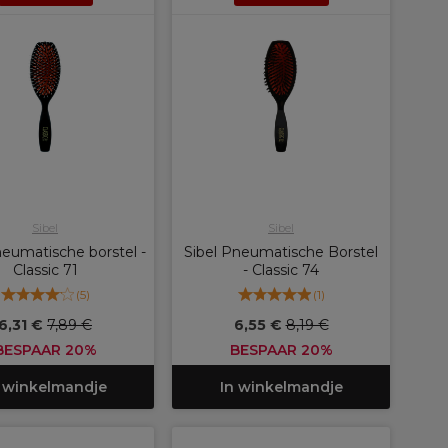
Sibel
Sibel
neumatische borstel -
Sibel Pneumatische Borstel
Classic 71
- Classic 74
(
5
)
(
1
)
6,31 €
7,89 €
6,55 €
8,19 €
BESPAAR 20%
BESPAAR 20%
 winkelmandje
In winkelmandje