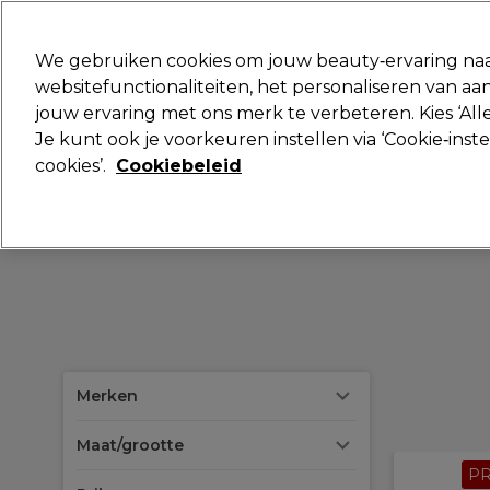
Klaar om je aan te melden voor
We gebruiken cookies om jouw beauty‑ervaring naa
websitefunctionaliteiten, het personaliseren van 
jouw ervaring met ons merk te verbeteren. Kies ‘Alle
Merken
Deals
Haar
Elektra
Je kunt ook je voorkeuren instellen via ‘Cookie‑inst
cookies’.
Cookiebeleid
Volgende dag geleverd*
Na verzending, maandag t/m vrijdag
Merken
Maat/grootte
P