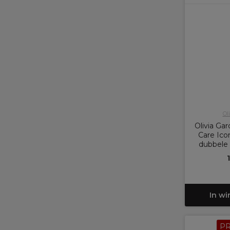
Ol
Olivia Ga
Care Ico
dubbele
In w
P