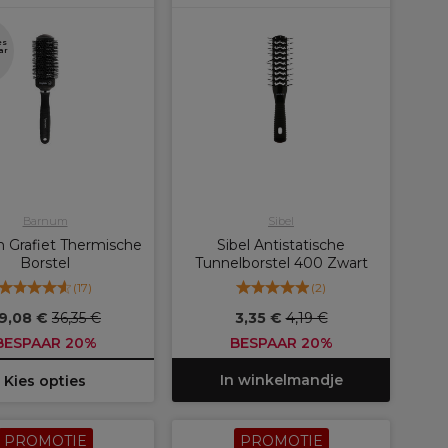
es
ar
Barnum
Sibel
 Grafiet Thermische
Sibel Antistatische
Borstel
Tunnelborstel 400 Zwart
(
17
)
(
2
)
9,08 €
36,35 €
3,35 €
4,19 €
BESPAAR 20%
BESPAAR 20%
In winkelmandje
Kies opties
PROMOTIE
PROMOTIE