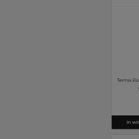
Termix R
In w