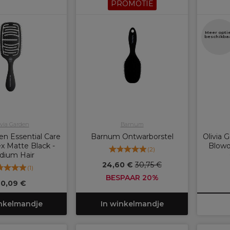
PROMOTIE
Meer opti
beschikba
ivia Garden
Barnum
den Essential Care
Barnum Ontwarborstel
Olivia 
x Matte Black -
Blowo
(
2
)
dium Hair
24,60 €
30,75 €
(
1
)
BESPAAR 20%
0,09 €
inkelmandje
In winkelmandje