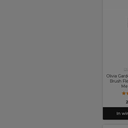
Ol
Olivia Gar
Brush Fle
Me
2
In w