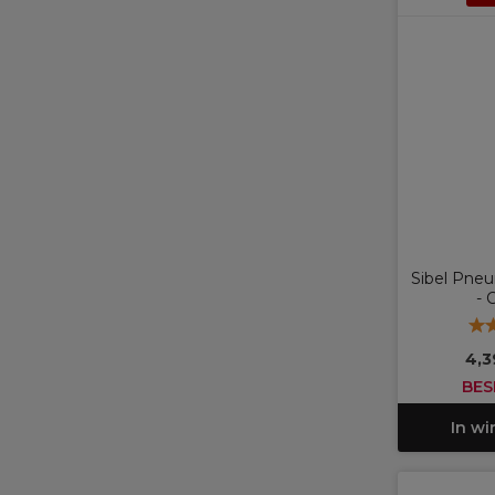
Sibel Pneu
- 
4,3
BES
In w