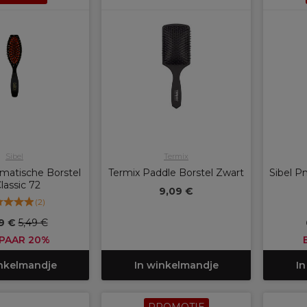
Sibel
Termix
matische Borstel
Termix Paddle Borstel Zwart
Sibel P
Classic 72
9,09 €
(
2
)
9 €
5,49 €
PAAR 20%
inkelmandje
In winkelmandje
In