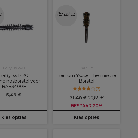
es
Meer opties
ar
beschikbaar
BaByliss PRO
Barnum
BaByliss PRO
Barnum Ysocel Thermische
ngingsborstel voor
Borstel
BAB3400E
(
7
)
5,49 €
21,48 €
26,85 €
BESPAAR 20%
Kies opties
Kies opties