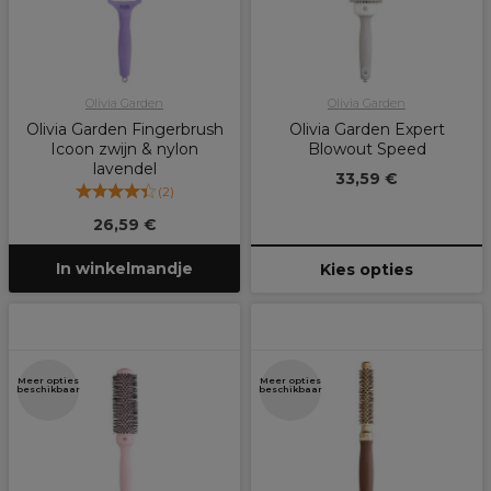
Olivia Garden
Olivia Garden
Olivia Garden Fingerbrush
Olivia Garden Expert
Icoon zwijn & nylon
Blowout Speed
lavendel
33,59 €
(
2
)
26,59 €
In winkelmandje
Kies opties
Meer opties
Meer opties
beschikbaar
beschikbaar