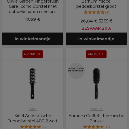
Olivia Garden Fingerbrush
Barnum Ysocel
Care Iconic Borstel met
peddelborstel groot
dubbele haren medium
(
5
)
17,69 €
26,04 €
32,55 €
BESPAAR 20%
In winkelmandje
In winkelmandje
PROMOTIE
PROMOTIE
Meer opties
beschikbaar
Sibel
Barnum
Sibel Antistatische
Barnum Grafiet Thermische
Tunnelborstel 400 Zwart
Borstel
(
2
)
(
17
)