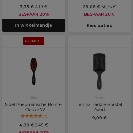
3,35 €
4,19 €
29,08 €
36,35 €
BESPAAR 20%
BESPAAR 20%
In winkelmandje
Kies opties
PROMOTIE
Sibel
Termix
Sibel Pneumatische Borstel
Termix Paddle Borstel
- Classic 72
Zwart
(
2
)
9,09 €
4,39 €
5,49 €
BESPAAR 20%