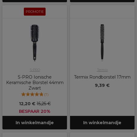
PROMOTIE
S-PRO
Termix
S-PRO Ionische
Termix Rondborstel 17mm
Keramische Borstel 44mm
9,39 €
Zwart
(
7
)
12,20 €
15,25 €
BESPAAR 20%
In winkelmandje
In winkelmandje