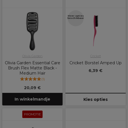
Meer opties
beschikbaar
Olivia Garden
Cricket
Olivia Garden Essential Care
Cricket Borstel Amped Up
Brush Flex Matte Black -
6,39 €
Medium Hair
(
1
)
20,09 €
In winkelmandje
Kies opties
PROMOTIE