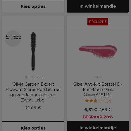
In winkelmandje
Kies opties
PROMOTIE
Meer opties
beschikbaar
Olivia Garden
Sibel
Olivia Garden Expert
Sibel Anti-klit Borstel D-
Blowout Shine Borstel met
Meli-Melo Pink
golvende borstelharen
Glow/8491134
Zwart Label
(
2
)
21,09 €
6,31 €
7,89 €
BESPAAR 20%
In winkelmandje
Kies opties