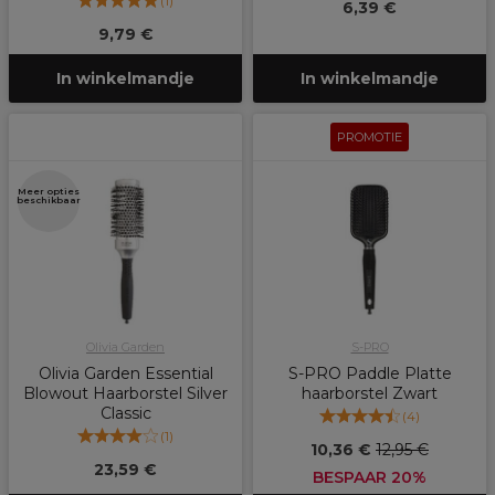
(
1
)
6,39 €
9,79 €
In winkelmandje
In winkelmandje
PROMOTIE
Meer opties
beschikbaar
Olivia Garden
S-PRO
Olivia Garden Essential
S-PRO Paddle Platte
Blowout Haarborstel Silver
haarborstel Zwart
Classic
(
4
)
(
1
)
10,36 €
12,95 €
23,59 €
BESPAAR 20%