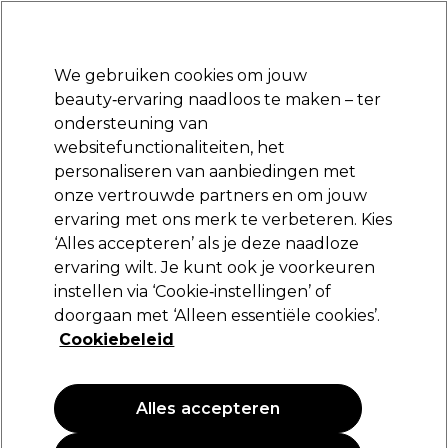
Klaar om je aan te melden voor
-15 %
? Word lid van
Pro-Duo Prestige
en gebruik
RET15
op je eerste aankoop.
*Voorw. van toep.
We gebruiken cookies om jouw
Aanmelden
beauty‑ervaring naadloos te maken – ter
ondersteuning van
Merken
Deals
Haar
Elektra
Beauty
Salon interieur
websitefunctionaliteiten, het
Volgende dag geleverd*
personaliseren van aanbiedingen met
Na verzending, maandag t/m vrijdag
onze vertrouwde partners en om jouw
Borstels
Haar
ervaring met ons merk te verbeteren. Kies
‘Alles accepteren’ als je deze naadloze
Borstels
ervaring wilt. Je kunt ook je voorkeuren
instellen via ‘Cookie‑instellingen’ of
doorgaan met ‘Alleen essentiële cookies’.
Cookiebeleid
Filters
Sorteren op:
Populariteit
Alles accepteren