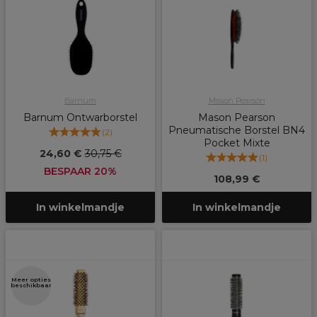
Barnum
Mason Pearson
Barnum Ontwarborstel
Mason Pearson
Pneumatische Borstel BN4
(
2
)
Pocket Mixte
24,60 €
30,75 €
(
1
)
BESPAAR 20%
108,99 €
In winkelmandje
In winkelmandje
Meer opties
beschikbaar