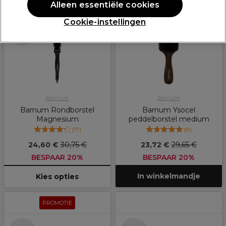
PROMOTIE
PROMOTIE
Alleen essentiële cookies
Cookie-instellingen
Meer opties
beschikbaar
Barnum
Barnum
Barnum Rondborstel
Barnum Ysocel
Magnesium
peddelborstel medium
(
17
)
(
8
)
24,60 €
30,75 €
23,72 €
29,65 €
BESPAAR 20%
BESPAAR 20%
In winkelmandje
Kies opties
PROMOTIE