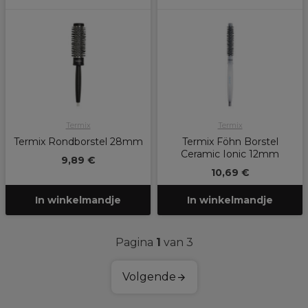
Termix
Termix
Termix Rondborstel 28mm
Termix Föhn Borstel
Ceramic Ionic 12mm
9,89 €
10,69 €
In winkelmandje
In winkelmandje
Pagina
1
van 3
Volgende