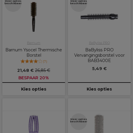
Meer opties
Meer opties
beschikbaar
beschikbaar
Barnum
BaByliss PRO
Barnum Ysocel Thermische
BaByliss PRO
Borstel
Vervangingsborstel voor
BAB3400E
(
7
)
5,49 €
21,48 €
26,85 €
BESPAAR 20%
Kies opties
Kies opties
Meer opties
beschikbaar