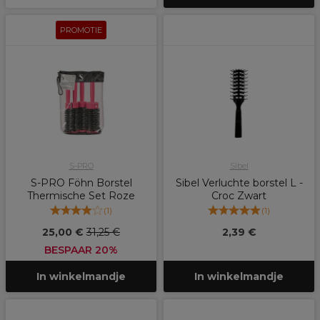
PROMOTIE
S-PRO
Sibel
S-PRO Föhn Borstel
Sibel Verluchte borstel L -
Thermische Set Roze
Croc Zwart
(
1
)
(
1
)
25,00 €
31,25 €
2,39 €
BESPAAR 20%
In winkelmandje
In winkelmandje