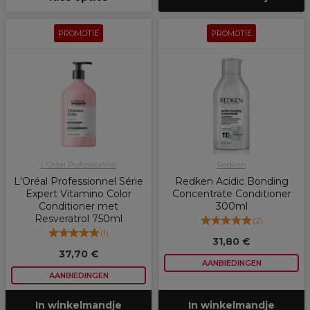
PROMOTIE
PROMOTIE
L'Oréal Professionnel
Redken
L'Oréal Professionnel Série
Redken Acidic Bonding
Expert Vitamino Color
Concentrate Conditioner
Conditioner met
300ml
Resveratrol 750ml
(
2
)
(
1
)
31,80 €
37,70 €
AANBIEDINGEN
AANBIEDINGEN
In winkelmandje
In winkelmandje