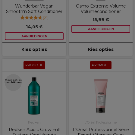
Wunderbar Vegan
Osmo Extreme Volume
Smooth'n Soft Conditioner
Volumeconditioner
(
21
)
15,99 €
14,05 €
AANBIEDINGEN
AANBIEDINGEN
Kies opties
Kies opties
PROMOTIE
PROMOTIE
Meer opties
beschikbaar
Redken
L'Oréal Professionnel
Redken Acidic Grow Full
L'Oréal Professionnel Série