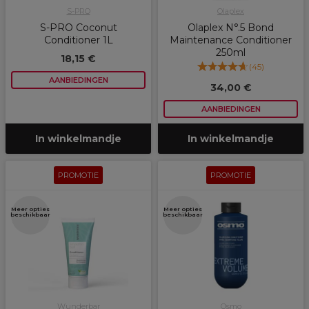
S-PRO
Olaplex
S-PRO Coconut
Olaplex N°.5 Bond
Conditioner 1L
Maintenance Conditioner
250ml
18,15 €
(
45
)
AANBIEDINGEN
34,00 €
AANBIEDINGEN
In winkelmandje
In winkelmandje
PROMOTIE
PROMOTIE
Meer opties
Meer opties
beschikbaar
beschikbaar
Wunderbar
Osmo