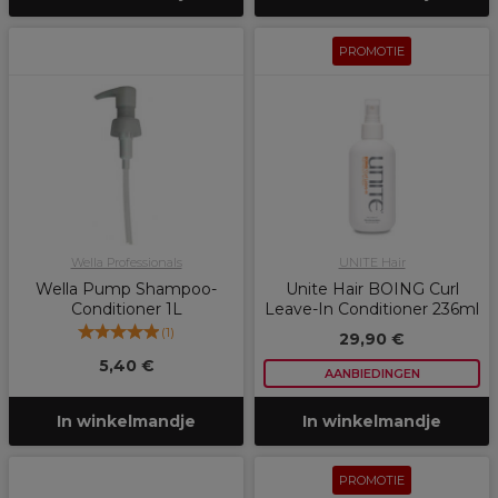
PROMOTIE
Wella Professionals
UNITE Hair
Wella Pump Shampoo-
Unite Hair BOING Curl
Conditioner 1L
Leave-In Conditioner 236ml
(
1
)
29,90 €
5,40 €
AANBIEDINGEN
In winkelmandje
In winkelmandje
PROMOTIE