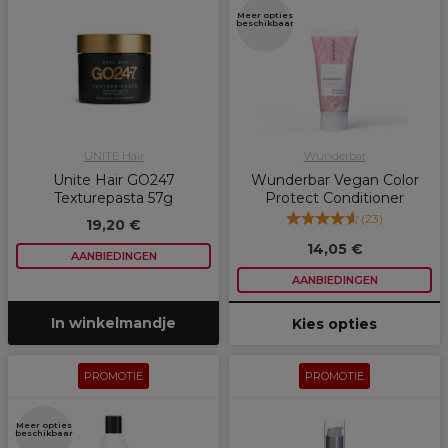
Meer opties
beschikbaar
UNITE Hair
Wunderbar
Unite Hair GO247
Wunderbar Vegan Color
Texturepasta 57g
Protect Conditioner
(
23
)
19,20 €
14,05 €
AANBIEDINGEN
AANBIEDINGEN
In winkelmandje
Kies opties
PROMOTIE
PROMOTIE
Meer opties
beschikbaar