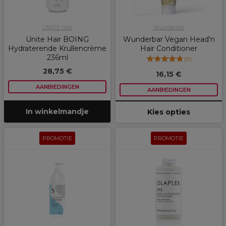
UNITE Hair
Wunderbar
Unite Hair BOING
Wunderbar Vegan Head'n
Hydraterende Krullencrème
Hair Conditioner
236ml
(
9
)
28,75 €
16,15 €
AANBIEDINGEN
AANBIEDINGEN
In winkelmandje
Kies opties
PROMOTIE
PROMOTIE