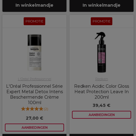
In winkelmandje
In winkelmandje
PROMOTIE
PROMOTIE
L'Oréal Professionnel
Redken
L'Oréal Professionnel Série
Redken Acidic Color Gloss
Expert Metal Detox Intens
Heat Protection Leave In
Beschermende Crème
200ml
100ml
39,45 €
(
2
)
AANBIEDINGEN
27,00 €
AANBIEDINGEN