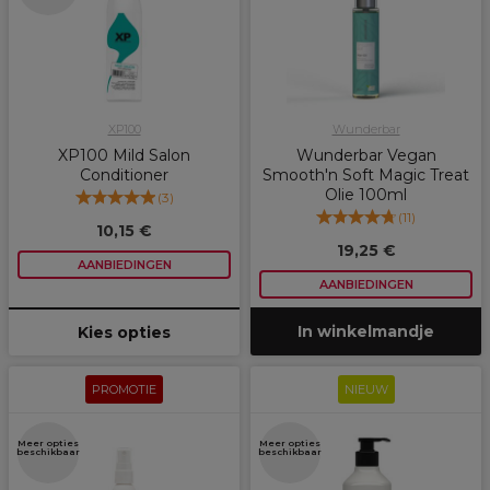
XP100
Wunderbar
XP100 Mild Salon
Wunderbar Vegan
Conditioner
Smooth'n Soft Magic Treat
Olie 100ml
(
3
)
(
11
)
10,15 €
19,25 €
AANBIEDINGEN
AANBIEDINGEN
In winkelmandje
Kies opties
PROMOTIE
NIEUW
Meer opties
Meer opties
beschikbaar
beschikbaar