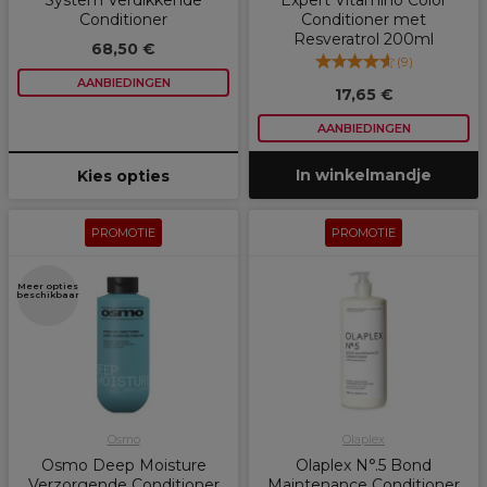
System Verdikkende
Expert Vitamino Color
Conditioner
Conditioner met
Resveratrol 200ml
68,50 €
(
9
)
AANBIEDINGEN
17,65 €
AANBIEDINGEN
In winkelmandje
Kies opties
PROMOTIE
PROMOTIE
Meer opties
beschikbaar
Osmo
Olaplex
Osmo Deep Moisture
Olaplex N°.5 Bond
Verzorgende Conditioner
Maintenance Conditioner