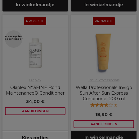
In winkelmandje
In winkelmandje
PROMOTIE
PROMOTIE
Meer opties
beschikbaar
Olaplex
Wella Professionals
Olaplex N°.5FINE Bond
Wella Professionals Invigo
Maintenance® Conditioner
Sun After Sun Express
Conditioner 200 ml
34,00 €
(
1
)
AANBIEDINGEN
18,90 €
AANBIEDINGEN
In winkelmandje
Kies opties