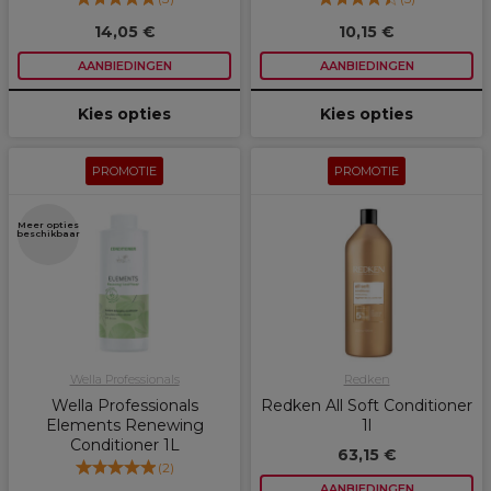
14,05 €
10,15 €
AANBIEDINGEN
AANBIEDINGEN
Kies opties
Kies opties
PROMOTIE
PROMOTIE
Meer opties
beschikbaar
Wella Professionals
Redken
Wella Professionals
Redken All Soft Conditioner
Elements Renewing
1l
Conditioner 1L
63,15 €
(
2
)
AANBIEDINGEN