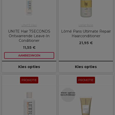
UNITE Hair
Lômé Paris
UNITE Hair 7SECONDS
Lômé Paris Ultimate Repair
Ontwarrende Leave-In
Haarconditioner
Conditioner
21,95 €
11,55 €
AANBIEDINGEN
Kies opties
Kies opties
PROMOTIE
PROMOTIE
Meer opties
beschikbaar