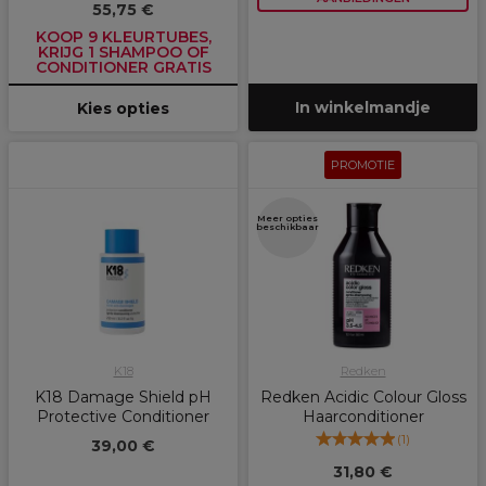
55,75 €
KOOP 9 KLEURTUBES,
KRIJG 1 SHAMPOO OF
CONDITIONER GRATIS
In winkelmandje
Kies opties
PROMOTIE
Meer opties
beschikbaar
K18
Redken
K18 Damage Shield pH
Redken Acidic Colour Gloss
Protective Conditioner
Haarconditioner
(
1
)
39,00 €
31,80 €