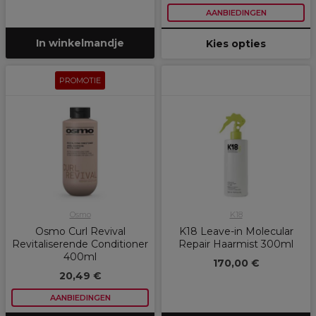
AANBIEDINGEN
In winkelmandje
Kies opties
PROMOTIE
Osmo
K18
Osmo Curl Revival
K18 Leave-in Molecular
Revitaliserende Conditioner
Repair Haarmist 300ml
400ml
170,00 €
20,49 €
AANBIEDINGEN