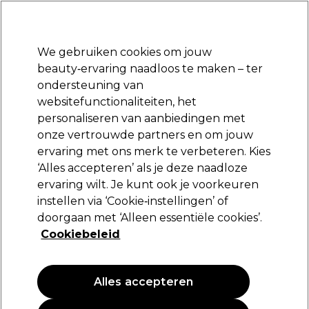
Klaar om je aan te melden voor
-15 %
? Word lid van
Pro-Duo Prestige
en gebruik
RET15
op je eerste aankoop.
*Voorw. van toep.
We gebruiken cookies om jouw
Aanmelden
beauty‑ervaring naadloos te maken – ter
ondersteuning van
Merken
Deals
Haar
Elektra
Beauty
Salon interieur
websitefunctionaliteiten, het
Gratis Retourneren
personaliseren van aanbiedingen met
Gratis bezorging vanaf slechts €40
onze vertrouwde partners en om jouw
Conditioner
Haar
Haarverzorging
ervaring met ons merk te verbeteren. Kies
‘Alles accepteren’ als je deze naadloze
Conditioner
ervaring wilt. Je kunt ook je voorkeuren
instellen via ‘Cookie‑instellingen’ of
doorgaan met ‘Alleen essentiële cookies’.
Cookiebeleid
Filters
Sorteren op:
Populariteit
Alles accepteren