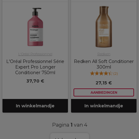
L'Oréal Professionnel
Redken
L'Oréal Professionnel Série
Redken All Soft Conditioner
Expert Pro Longer
300ml
Conditioner 750ml
(
2
)
37,70 €
27,15 €
AANBIEDINGEN
In winkelmandje
In winkelmandje
Pagina
1
van 4