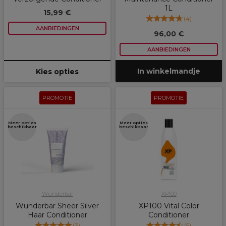
1L
15,99 €
(
4
)
AANBIEDINGEN
96,00 €
AANBIEDINGEN
In winkelmandje
Kies opties
PROMOTIE
PROMOTIE
Meer opties
Meer opties
beschikbaar
beschikbaar
Wunderbar
XP100
Wunderbar Sheer Silver
XP100 Vital Color
Haar Conditioner
Conditioner
(
3
)
(
5
)