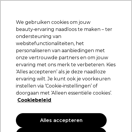
Klaar om je aan te melden voor
-15 %
? Word lid van
Pro-Duo Prestige
en gebruik
RET15
op je eerste aankoop.
*Voorw. van toep.
We gebruiken cookies om jouw
Aanmelden
beauty‑ervaring naadloos te maken – ter
ondersteuning van
Merken
Deals
Haar
Elektra
Beauty
Salon interieur
websitefunctionaliteiten, het
Volgende dag geleverd*
personaliseren van aanbiedingen met
Na verzending, maandag t/m vrijdag
onze vertrouwde partners en om jouw
ervaring met ons merk te verbeteren. Kies
Kemon
‘Alles accepteren’ als je deze naadloze
ervaring wilt. Je kunt ook je voorkeuren
Kemon Styling Dreamfix Plus 300ml
instellen via ‘Cookie‑instellingen’ of
(
0
)
doorgaan met ‘Alleen essentiële cookies’.
29,50 €
Cookiebeleid
9.83 € per 100ml
Alles accepteren
PROMOTIE