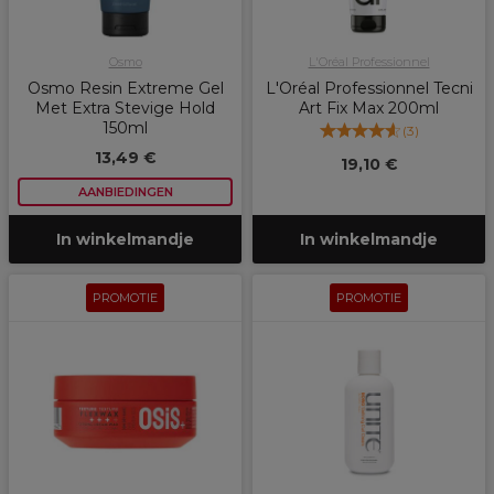
Osmo
L'Oréal Professionnel
Osmo Resin Extreme Gel
L'Oréal Professionnel Tecni
Met Extra Stevige Hold
Art Fix Max 200ml
150ml
(
3
)
13,49 €
19,10 €
AANBIEDINGEN
In winkelmandje
In winkelmandje
PROMOTIE
PROMOTIE