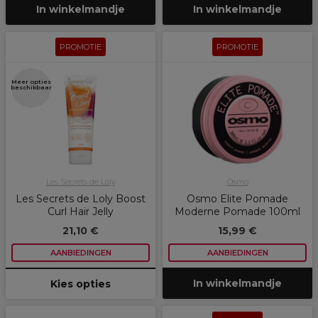
In winkelmandje
In winkelmandje
PROMOTIE
PROMOTIE
Meer opties
beschikbaar
Les Secrets de Loly
Osmo
Les Secrets de Loly Boost
Osmo Elite Pomade
Curl Hair Jelly
Moderne Pomade 100ml
21,10 €
15,99 €
AANBIEDINGEN
AANBIEDINGEN
In winkelmandje
Kies opties