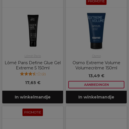
PROMOTIE
Lômé Paris
Osmo
Lômé Paris Define Glue Gel
Osmo Extreme Volume
Extreme 5 150ml
Volumecrème 150ml
(
2
)
13,49 €
17,65 €
AANBIEDINGEN
In winkelmandje
In winkelmandje
PROMOTIE