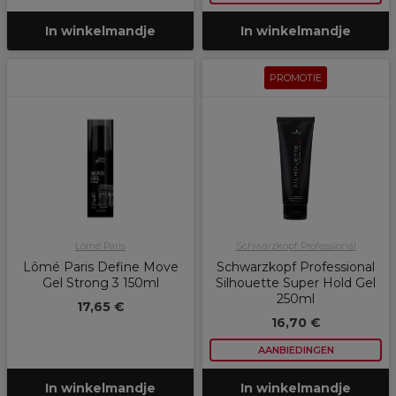
In winkelmandje
In winkelmandje
PROMOTIE
Lômé Paris
Schwarzkopf Professional
Lômé Paris Define Move
Schwarzkopf Professional
Gel Strong 3 150ml
Silhouette Super Hold Gel
250ml
17,65 €
16,70 €
AANBIEDINGEN
In winkelmandje
In winkelmandje