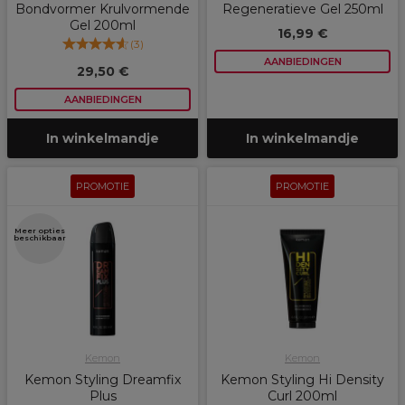
Bondvormer Krulvormende
Regeneratieve Gel 250ml
Gel 200ml
16,99 €
(
3
)
AANBIEDINGEN
29,50 €
AANBIEDINGEN
In winkelmandje
In winkelmandje
PROMOTIE
PROMOTIE
Meer opties
beschikbaar
Kemon
Kemon
Kemon Styling Dreamfix
Kemon Styling Hi Density
Plus
Curl 200ml