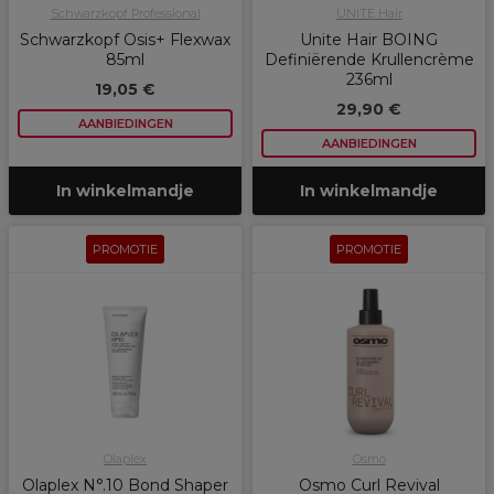
Schwarzkopf Professional
UNITE Hair
Schwarzkopf Osis+ Flexwax
Unite Hair BOING
85ml
Definiërende Krullencrème
236ml
19,05 €
29,90 €
AANBIEDINGEN
AANBIEDINGEN
In winkelmandje
In winkelmandje
PROMOTIE
PROMOTIE
Olaplex
Osmo
Olaplex N°.10 Bond Shaper
Osmo Curl Revival