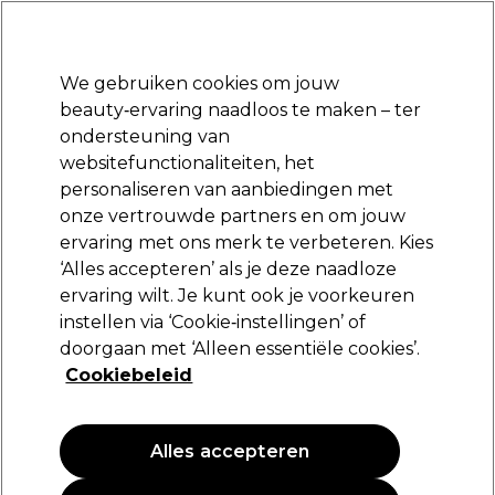
Klaar om je aan te melden voor
-15 %
? Word lid van
Pro-Duo Prestige
en gebruik
RET15
op je eerste aankoop.
*Voorw. van toep.
We gebruiken cookies om jouw
Aanmelden
beauty‑ervaring naadloos te maken – ter
ondersteuning van
Merken
Deals
Haar
Elektra
Beauty
Salon interieur
websitefunctionaliteiten, het
Volgende dag geleverd*
personaliseren van aanbiedingen met
Na verzending, maandag t/m vrijdag
onze vertrouwde partners en om jouw
Wax en styling crème
Haar
Styling
ervaring met ons merk te verbeteren. Kies
‘Alles accepteren’ als je deze naadloze
Wax en styling crème
ervaring wilt. Je kunt ook je voorkeuren
instellen via ‘Cookie‑instellingen’ of
doorgaan met ‘Alleen essentiële cookies’.
Cookiebeleid
Filters
Sorteren op:
Populariteit
Alles accepteren