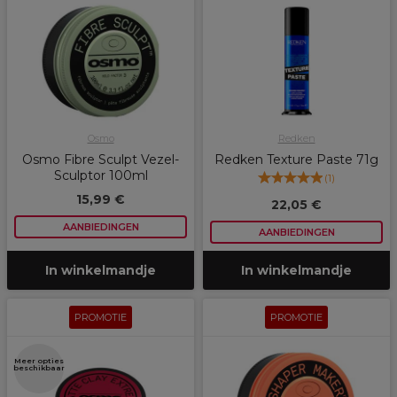
Osmo
Redken
Osmo Fibre Sculpt Vezel-
Redken Texture Paste 71g
Sculptor 100ml
(
1
)
15,99 €
22,05 €
AANBIEDINGEN
AANBIEDINGEN
In winkelmandje
In winkelmandje
PROMOTIE
PROMOTIE
Meer opties
beschikbaar