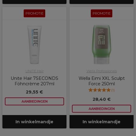
PROMOTIE
PROMOTIE
UNITE Hair
Wella Professionals
Unite Hair 7SECONDS
Wella Eimi XXL Sculpt
Föhncrème 207ml
Force 250ml
(
1
)
29,55 €
28,40 €
AANBIEDINGEN
AANBIEDINGEN
In winkelmandje
In winkelmandje