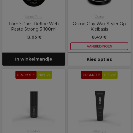
Lômé Paris
Osmo
Lômé Paris Define Web
Osmo Clay Wax Styler Op
Paste Strong 3 100ml
Kleibasis
13,05 €
8,49 €
AANBIEDINGEN
In winkelmandje
Kies opties
PROMOTIE
NIEUW
PROMOTIE
NIEUW
Vitality's
Vitality's