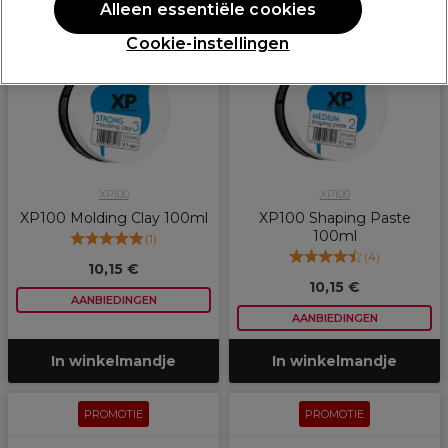
PROMOTIE
PROMOTIE
Alleen essentiële cookies
Cookie-instellingen
XP100
XP100
XP100 Molding Clay 100ml
XP100 Shaping Paste
100ml
(
1
)
(
4
)
10,15 €
10,15 €
AANBIEDINGEN
AANBIEDINGEN
In winkelmandje
In winkelmandje
PROMOTIE
PROMOTIE