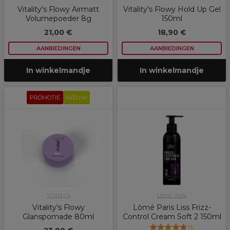
Vitality's Flowy Airmatt
Vitality's Flowy Hold Up Gel
Volumepoeder 8g
150ml
21,00 €
18,90 €
AANBIEDINGEN
AANBIEDINGEN
In winkelmandje
In winkelmandje
PROMOTIE
NIEUW
Vitality's
Lômé Paris
Vitality's Flowy
Lômé Paris Liss Frizz-
Glanspomade 80ml
Control Cream Soft 2 150ml
(
1
)