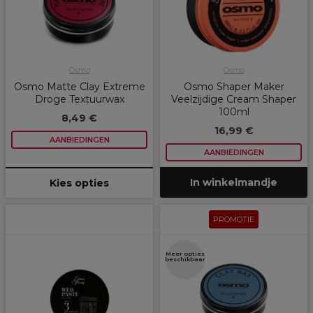
Osmo
Osmo
Osmo Matte Clay Extreme
Osmo Shaper Maker
Droge Textuurwax
Veelzijdige Cream Shaper
100ml
8,49 €
16,99 €
AANBIEDINGEN
AANBIEDINGEN
In winkelmandje
Kies opties
PROMOTIE
Meer opties
beschikbaar