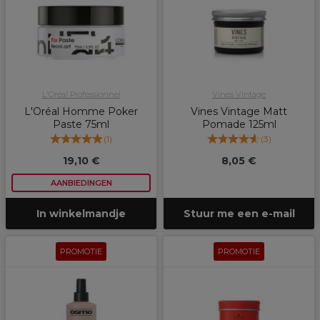
L'Oréal Professionnel
Vines Vintage
L'Oréal Homme Poker
Vines Vintage Matt
Paste 75ml
Pomade 125ml
(
1
)
(
3
)
19,10 €
8,05 €
AANBIEDINGEN
In winkelmandje
Stuur me een e-mail
PROMOTIE
PROMOTIE