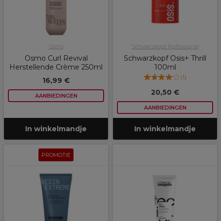
Osmo
Schwarzkopf Professional
Osmo Curl Revival
Schwarzkopf Osis+ Thrill
Herstellende Crème 250ml
100ml
(
1
)
16,99 €
20,50 €
AANBIEDINGEN
AANBIEDINGEN
In winkelmandje
In winkelmandje
PROMOTIE