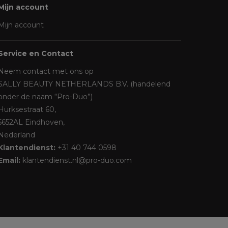
Mijn account
Mijn account
Service en Contact
Neem contact met ons op
SALLY BEAUTY NETHERLANDS B.V. (handelend
onder de naam “Pro-Duo”)
Hurksestraat 60,
5652AL Eindhoven,
Nederland
Klantendienst:
+31 40 744 0598
Email:
klantendienst.nl@pro-duo.com