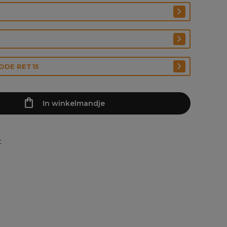
CODE RET15
In winkelmandje
t