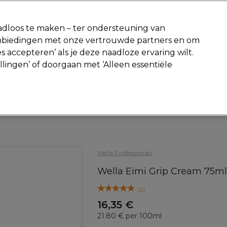
-15 %
? Word lid van
Pro-Duo Prestige
en gebruik
RET15
op je ee
dloos te maken – ter ondersteuning van
aanbiedingen met onze vertrouwde partners en om
Zoeken
s accepteren’ als je deze naadloze ervaring wilt.
Beauty
Salon interieur
Mannen
Vegan
Nieuwe producte
ellingen’ of doorgaan met ‘Alleen essentiële
Gratis Retourneren
Gratis bezorging vanaf slechts €40
Haar
Styling
Stylingcrèmes
Wella Professionals
Wella Eimi Grip Cream 75ml
(
2
)
16,35 €
21.80 € per 100ml