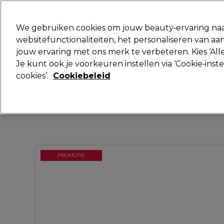
Klaar om je aan te melden voor
We gebruiken cookies om jouw beauty‑ervaring naa
websitefunctionaliteiten, het personaliseren van 
jouw ervaring met ons merk te verbeteren. Kies ‘Alle
Merken
Deals
Haar
Elektra
Je kunt ook je voorkeuren instellen via ‘Cookie‑inst
cookies’.
Cookiebeleid
Volgende dag geleverd*
Na verzending, maandag t/m vrijdag
PROMOTIE