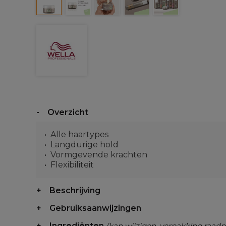
Overzicht
Alle haartypes
Langdurige hold
Vormgevende krachten
Flexibiliteit
Beschrijving
Gebruiksaanwijzingen
Ingrediënten
(kan wijzigen, verpakking raadp