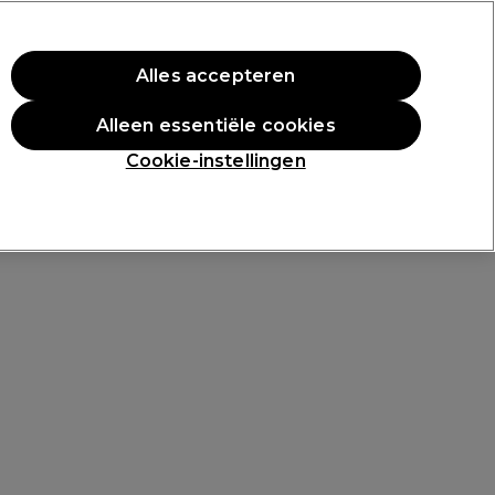
rste aankoop.
*Voorw. van toep.
Alles accepteren
Aanmelden
Alleen essentiële cookies
n
Inspiratie
Professionele Awards
Cookie-instellingen