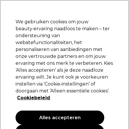
Klaar om je aan te melden voor
-15 %
? Word lid van
Pro-Duo Prestige
en gebruik
RET15
op je eerste aankoop.
*Voorw. van toep.
We gebruiken cookies om jouw
Aanmelden
beauty‑ervaring naadloos te maken – ter
ondersteuning van
Merken
Deals
Haar
Elektra
Beauty
Salon interieur
websitefunctionaliteiten, het
Volgende dag geleverd*
personaliseren van aanbiedingen met
Na verzending, maandag t/m vrijdag
onze vertrouwde partners en om jouw
ervaring met ons merk te verbeteren. Kies
Livaura
‘Alles accepteren’ als je deze naadloze
ervaring wilt. Je kunt ook je voorkeuren
Livaura Vitamin C Hydraterende crème 50g
instellen via ‘Cookie‑instellingen’ of
(
0
)
doorgaan met ‘Alleen essentiële cookies’.
20,89 €
Cookiebeleid
41.78 € per 100g
Alles accepteren
PROMOTIE
NIEUW