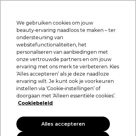
Klaar om je aan te melden voor
-15 %
? Word lid van
Pro-Duo Prestige
en gebruik
RET15
op je eerste aankoop.
*Voorw. van toep.
We gebruiken cookies om jouw
Aanmelden
beauty‑ervaring naadloos te maken – ter
ondersteuning van
Merken
Deals
Haar
Elektra
Beauty
Salon interieur
websitefunctionaliteiten, het
Volgende dag geleverd*
personaliseren van aanbiedingen met
Na verzending, maandag t/m vrijdag
onze vertrouwde partners en om jouw
ervaring met ons merk te verbeteren. Kies
Retinol
‘Alles accepteren’ als je deze naadloze
ervaring wilt. Je kunt ook je voorkeuren
Retinol Anti-verouderings Startset
instellen via ‘Cookie‑instellingen’ of
(
0
)
doorgaan met ‘Alleen essentiële cookies’.
36,29 €
Cookiebeleid
PROMOTIE
Alles accepteren