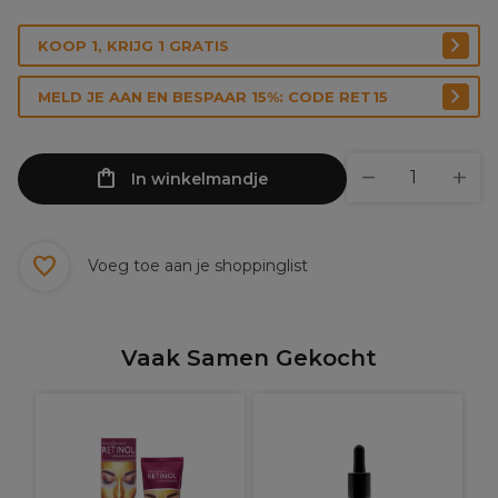
KOOP 1, KRIJG 1 GRATIS
MELD JE AAN EN BESPAAR 15%: CODE RET15
In winkelmandje
Voeg toe aan je shoppinglist
Vaak Samen Gekocht
O
K