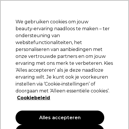
Klaar om je aan te melden voor
-15 %
? Word lid van
Pro-Duo Prestige
en gebruik
RET15
op je eerste aankoop.
*Voorw. van toep.
We gebruiken cookies om jouw
Aanmelden
beauty‑ervaring naadloos te maken – ter
ondersteuning van
Merken
Deals
Haar
Elektra
Beauty
Salon interieur
websitefunctionaliteiten, het
Volgende dag geleverd*
personaliseren van aanbiedingen met
Na verzending, maandag t/m vrijdag
onze vertrouwde partners en om jouw
ervaring met ons merk te verbeteren. Kies
Retinol
‘Alles accepteren’ als je deze naadloze
ervaring wilt. Je kunt ook je voorkeuren
Retinol Reinigingsdoekjes x60
instellen via ‘Cookie‑instellingen’ of
(
0
)
doorgaan met ‘Alleen essentiële cookies’.
14,19 €
Cookiebeleid
PROMOTIE
Alles accepteren