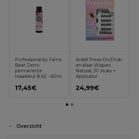
A
H
L
Professional by Fama
Ardell Press-On/Druk-
Beat Demi-
en-klaar Wispies
permanente
Natural, 30 stuks +
Haarkleur 8.42 - 60ml
Applicator
17,45€
24,99€
Overzicht