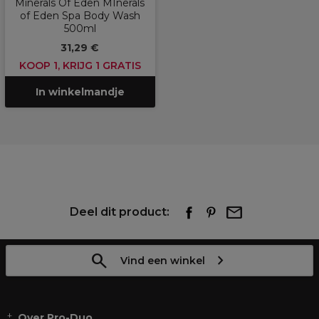
Minerals Of Eden MInerals
of Eden Spa Body Wash
500ml
31,29 €
KOOP 1, KRIJG 1 GRATIS
In winkelmandje
Deel dit product:
Vind een winkel
Over Pro-Duo