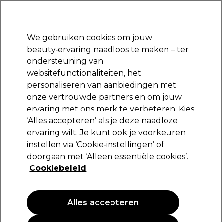
Klaar om je aan te melden voor
-15 %
? Word lid van
Pro-Duo Prestige
en gebruik
RET15
op je eerste aankoop.
*Voorw. van toep.
We gebruiken cookies om jouw
Aanmelden
beauty‑ervaring naadloos te maken – ter
ondersteuning van
Merken
Deals
Haar
Elektra
Beauty
Salon interieur
websitefunctionaliteiten, het
Volgende dag geleverd*
personaliseren van aanbiedingen met
Na verzending, maandag t/m vrijdag
onze vertrouwde partners en om jouw
ervaring met ons merk te verbeteren. Kies
Minerals Of Eden
‘Alles accepteren’ als je deze naadloze
ervaring wilt. Je kunt ook je voorkeuren
Minerals Of Eden MInerals of Eden Spa Body
Wash 500ml
instellen via ‘Cookie‑instellingen’ of
doorgaan met ‘Alleen essentiële cookies’.
(
0
)
Cookiebeleid
31,29 €
6.26 € per 100ml
Alles accepteren
PROMOTIE
EXCLUSIEF