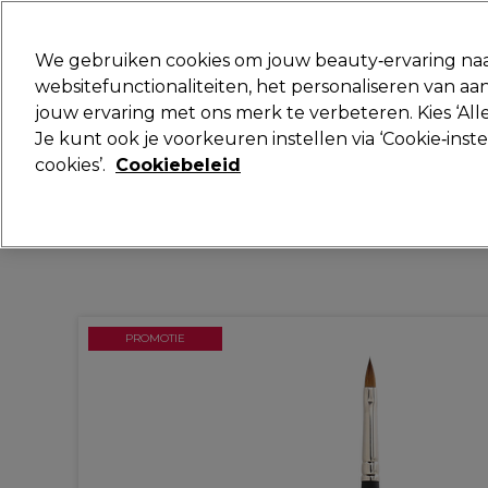
Klaar om je aan te melden voor
We gebruiken cookies om jouw beauty‑ervaring naa
websitefunctionaliteiten, het personaliseren van 
jouw ervaring met ons merk te verbeteren. Kies ‘Alle
Merken
Deals
Haar
Elektra
Je kunt ook je voorkeuren instellen via ‘Cookie‑inst
cookies’.
Cookiebeleid
Volgende dag geleverd*
Na verzending, maandag t/m vrijdag
PROMOTIE