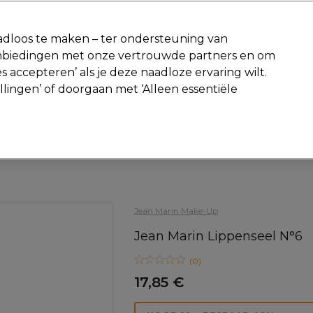
-15 %
? Word lid van
Pro-Duo Prestige
en gebruik
RET15
op je ee
dloos te maken – ter ondersteuning van
aanbiedingen met onze vertrouwde partners en om
Zoeken
s accepteren’ als je deze naadloze ervaring wilt.
Beauty
Salon interieur
Mannen
Vegan
Nieuwe producte
ellingen’ of doorgaan met ‘Alleen essentiële
Gratis Retourneren
Gratis bezorging vanaf slechts €40
Beauty
Make-up en accessoires
Cosmetische tools
Jean Marin Make-Up
Jean Marin Lippenseel N°6
(
0
)
17,85 €