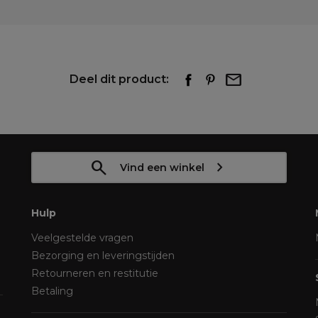
Deel dit product:
Vind een winkel
Hulp
Veelgestelde vragen
Bezorging en leveringstijden
Retourneren en restitutie
Betaling