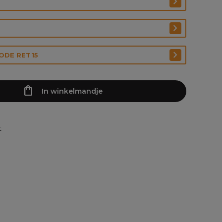
CODE RET15
In winkelmandje
t