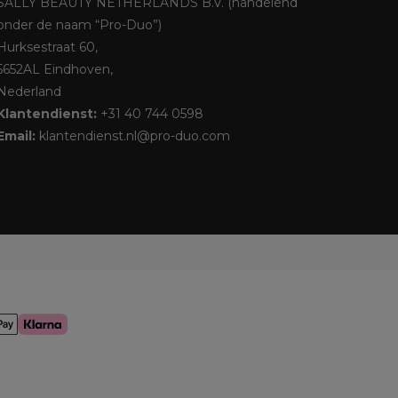
SALLY BEAUTY NETHERLANDS B.V. (handelend
onder de naam “Pro-Duo”)
Hurksestraat 60,
5652AL Eindhoven,
Nederland
Klantendienst:
+31 40 744 0598
Email:
klantendienst.nl@pro-duo.com