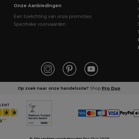
Onze Aanbiedingen
Een toelichting van onze promoties
Specifieke voorwaarden
Op zoek naar onze handelssite?
Shop
Pro Duo
© Alle rechten voorbehouden Pro-Duo
2026