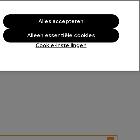
rste aankoop.
*Voorw. van toep.
Alles accepteren
Aanmelden
Alleen essentiële cookies
n
Inspiratie
Professionele Awards
Cookie-instellingen