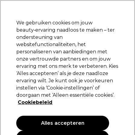
Klaar om je aan te melden voor
-15 %
? Word lid van
Pro-Duo Prestige
en gebruik
RET15
op je eerste aankoop.
*Voorw. van toep.
We gebruiken cookies om jouw
Aanmelden
beauty‑ervaring naadloos te maken – ter
ondersteuning van
Merken
Deals
Haar
Elektra
Beauty
Salon interieur
websitefunctionaliteiten, het
Volgende dag geleverd*
personaliseren van aanbiedingen met
Na verzending, maandag t/m vrijdag
onze vertrouwde partners en om jouw
ervaring met ons merk te verbeteren. Kies
Andreia Professional
‘Alles accepteren’ als je deze naadloze
ervaring wilt. Je kunt ook je voorkeuren
Andreia Professional Micellair Water 200ml
instellen via ‘Cookie‑instellingen’ of
(
0
)
doorgaan met ‘Alleen essentiële cookies’.
6,99 €
Cookiebeleid
3.50 € per 100ml
Alles accepteren
NIEUW