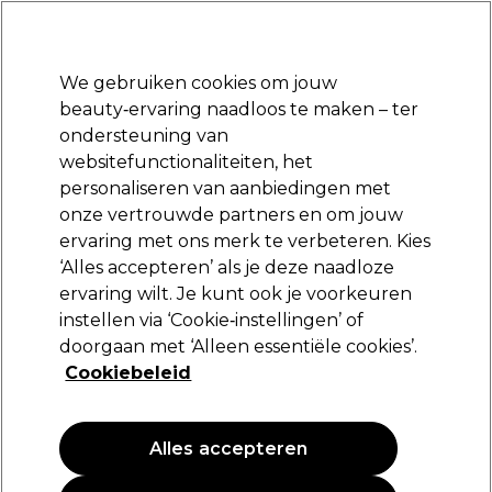
Klaar om je aan te melden voor
-15 %
? Word lid van
Pro-Duo Prestige
en gebruik
RET15
op je eerste aankoop.
*Voorw. van toep.
We gebruiken cookies om jouw
Aanmelden
beauty‑ervaring naadloos te maken – ter
ondersteuning van
Merken
Deals
Haar
Elektra
Beauty
Salon interieur
websitefunctionaliteiten, het
Volgende dag geleverd*
personaliseren van aanbiedingen met
Na verzending, maandag t/m vrijdag
onze vertrouwde partners en om jouw
ervaring met ons merk te verbeteren. Kies
2AM London
‘Alles accepteren’ als je deze naadloze
ervaring wilt. Je kunt ook je voorkeuren
2AM London Soft Gel Tips - Medium Coffin
Blush 120 PK
instellen via ‘Cookie‑instellingen’ of
doorgaan met ‘Alleen essentiële cookies’.
(
0
)
Cookiebeleid
10,99 €
Alles accepteren
PROMOTIE