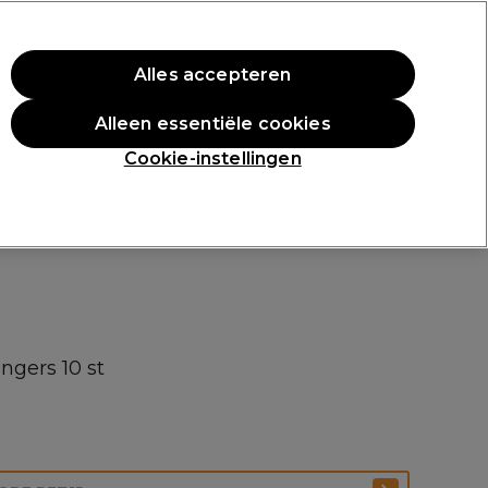
rste aankoop.
*Voorw. van toep.
Alles accepteren
Aanmelden
Alleen essentiële cookies
n
Inspiratie
Professionele Awards
Cookie-instellingen
ngers 10 st