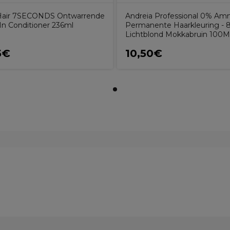
Hair 7SECONDS Ontwarrende
Andreia Professional 0% Am
In Conditioner 236ml
Permanente Haarkleuring - 8
Lichtblond Mokkabruin 100
5€
10,50€