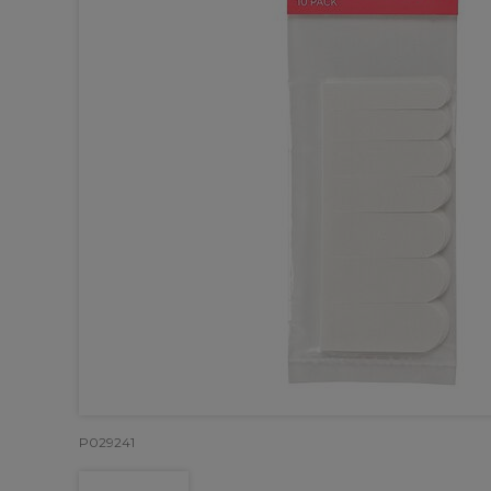
P029241