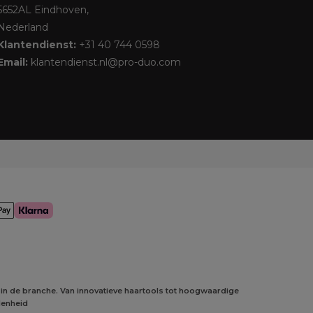
5652AL Eindhoven,
Nederland
Klantendienst:
+31 40 744 0598
Email:
klantendienst.nl@pro-duo.com
 in de branche. Van innovatieve haartools tot hoogwaardige
denheid