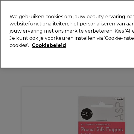
Klaar om je aan te melden voor
We gebruiken cookies om jouw beauty‑ervaring naa
websitefunctionaliteiten, het personaliseren van 
jouw ervaring met ons merk te verbeteren. Kies ‘Alle
Merken
Deals
Haar
Elektra
Je kunt ook je voorkeuren instellen via ‘Cookie‑inst
cookies’.
Cookiebeleid
Volgende dag geleverd*
Na verzending, maandag t/m vrijdag