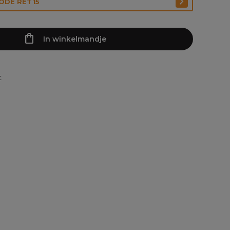
CODE RET15
In winkelmandje
t