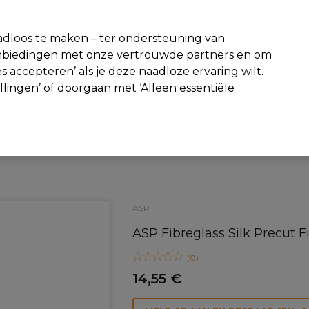
-15 %
? Word lid van
Pro-Duo Prestige
en gebruik
RET15
op je ee
dloos te maken – ter ondersteuning van
aanbiedingen met onze vertrouwde partners en om
Zoeken
s accepteren’ als je deze naadloze ervaring wilt.
Beauty
Salon interieur
Mannen
Vegan
Nieuwe producte
ellingen’ of doorgaan met ‘Alleen essentiële
Gratis Retourneren
Gratis bezorging vanaf slechts €40
Beauty
Nagels
Acrylnagels en Nageltips
ASP
ASP Fibreglass Silk Precut Fi
(
0
)
14,55 €