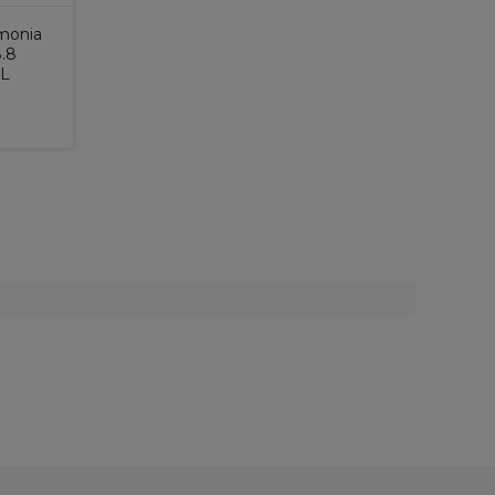
monia
.8
ML