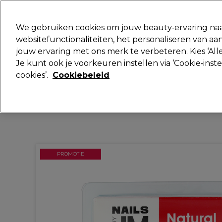
Klaar om je aan te melden voor
We gebruiken cookies om jouw beauty‑ervaring naa
websitefunctionaliteiten, het personaliseren van 
jouw ervaring met ons merk te verbeteren. Kies ‘Alle
Merken
Deals
Haar
Elektra
Je kunt ook je voorkeuren instellen via ‘Cookie‑inst
cookies’.
Cookiebeleid
Volgende dag geleverd*
Na verzending, maandag t/m vrijdag
PROMOTIE