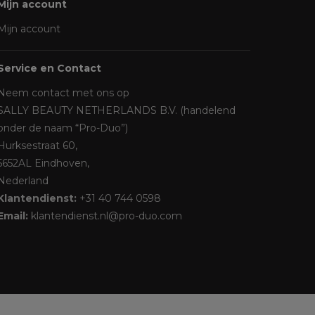
Mijn account
Mijn account
Service en Contact
Neem contact met ons op
SALLY BEAUTY NETHERLANDS B.V. (handelend
onder de naam “Pro-Duo”)
Hurksestraat 60,
5652AL Eindhoven,
Nederland
Klantendienst:
+31 40 744 0598
Email:
klantendienst.nl@pro-duo.com