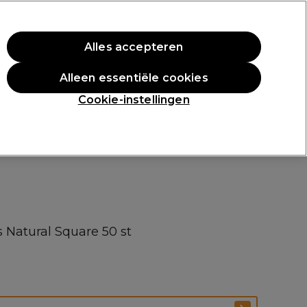
rste aankoop.
*Voorw. van toep.
Alles accepteren
Aanmelden
Alleen essentiële cookies
n
Inspiratie
Professionele Awards
Cookie-instellingen
 Natural Square 50 st