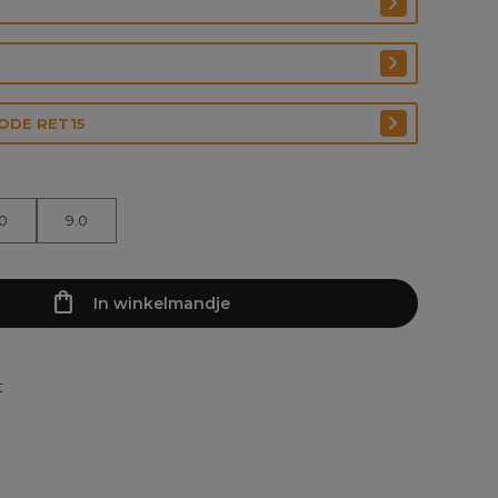
CODE RET15
.0
9.0
In winkelmandje
t