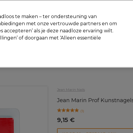
-15 %
? Word lid van
Pro-Duo Prestige
en gebruik
RET15
op je ee
dloos te maken – ter ondersteuning van
aanbiedingen met onze vertrouwde partners en om
Zoeken
s accepteren’ als je deze naadloze ervaring wilt.
Beauty
Salon interieur
Mannen
Vegan
Nieuwe producte
ellingen’ of doorgaan met ‘Alleen essentiële
Gratis Retourneren
Gratis bezorging vanaf slechts €40
Beauty
Nagels
Acrylnagels en Nageltips
Jean Marin Nails
Jean Marin Prof Kunstnagels
(
1
)
9,15 €