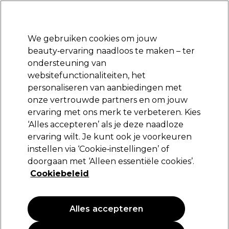
Klaar om je aan te melden voor
-15 %
? Word lid van
Pro-Duo Prestige
en gebruik
RET15
op je eerste aankoop.
*Voorw. van toep.
We gebruiken cookies om jouw
Aanmelden
beauty‑ervaring naadloos te maken – ter
ondersteuning van
Merken
Deals
Haar
Elektra
Beauty
Salon interieur
websitefunctionaliteiten, het
Volgende dag geleverd*
personaliseren van aanbiedingen met
Na verzending, maandag t/m vrijdag
onze vertrouwde partners en om jouw
ervaring met ons merk te verbeteren. Kies
ASP
‘Alles accepteren’ als je deze naadloze
ervaring wilt. Je kunt ook je voorkeuren
ASP Pro Forms 250 st
instellen via ‘Cookie‑instellingen’ of
(
0
)
doorgaan met ‘Alleen essentiële cookies’.
15,45 €
Cookiebeleid
Alles accepteren