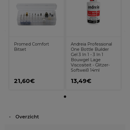
Promed Comfort
Andreia Professional
Bitset
One Bottle Builder
Gel 3 In 1 - 3 In 1
Bouwgel Lage
Viscositeit - Glitzer-
Softweiß 14ml
21,60€
13,49€
Overzicht