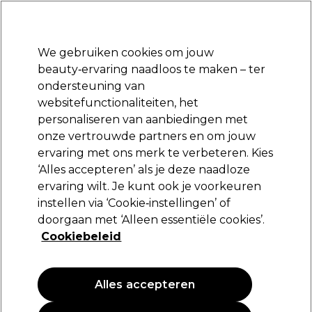
Klaar om je aan te melden voor
-15 %
? Word lid van
Pro-Duo Prestige
en gebruik
RET15
op je eerste aankoop.
*Voorw. van toep.
We gebruiken cookies om jouw
Aanmelden
beauty‑ervaring naadloos te maken – ter
ondersteuning van
Merken
Deals
Haar
Elektra
Beauty
Salon interieur
websitefunctionaliteiten, het
Volgende dag geleverd*
personaliseren van aanbiedingen met
Na verzending, maandag t/m vrijdag
onze vertrouwde partners en om jouw
ervaring met ons merk te verbeteren. Kies
L.C.P Professionnel Paris
‘Alles accepteren’ als je deze naadloze
ervaring wilt. Je kunt ook je voorkeuren
L.C.P Professionnel Paris Global+
Collageenblad met kaviaarextract
instellen via ‘Cookie‑instellingen’ of
doorgaan met ‘Alleen essentiële cookies’.
(
0
)
Cookiebeleid
24,38 €
Alles accepteren