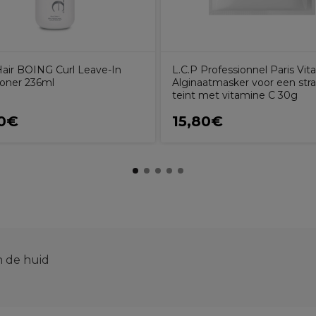
Hair BOING Curl Leave-In
L.C.P Professionnel Paris Vit
ioner 236ml
Alginaatmasker voor een str
teint met vitamine C 30g
90€
15,80€
n de huid