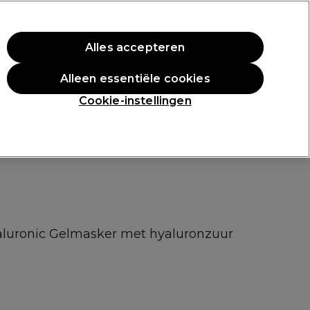
rste aankoop.
*Voorw. van toep.
Alles accepteren
Aanmelden
Alleen essentiële cookies
n
Inspiratie
Professionele Awards
Cookie-instellingen
yaluronic Gelmasker met hyaluronzuur