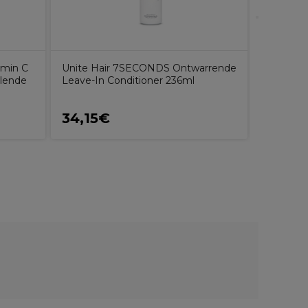
amin C
Unite Hair 7SECONDS Ontwarrende
alende
Leave-In Conditioner 236ml
34,15€
5,80€