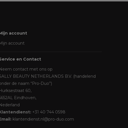
Mijn account
Mijn account
Service en Contact
Neem contact met ons op
SALLY BEAUTY NETHERLANDS B.V. (handelend
onder de naam “Pro-Duo”)
Hurksestraat 60,
5652AL Eindhoven,
Nederland
Klantendienst:
+31 40 744 0598
Email:
klantendienst.nl@pro-duo.com