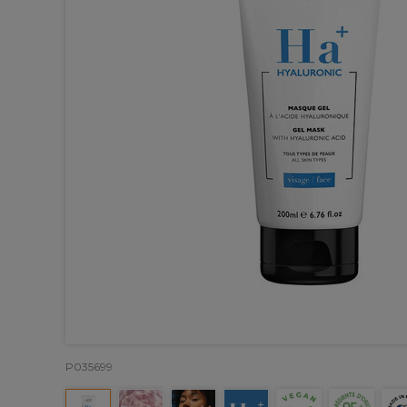
P035699