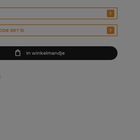
CODE RET15
In winkelmandje
t