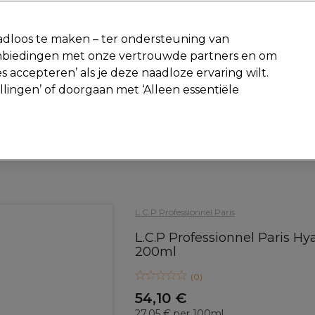
-15 %
? Word lid van
Pro-Duo Prestige
en gebruik
RET15
op je ee
dloos te maken – ter ondersteuning van
aanbiedingen met onze vertrouwde partners en om
Zoeken
s accepteren’ als je deze naadloze ervaring wilt.
Beauty
Salon interieur
Mannen
Vegan
Nieuwe producte
ellingen’ of doorgaan met ‘Alleen essentiële
Gratis Retourneren
Gratis bezorging vanaf slechts €40
Beauty
Gezichtsverzorging
Gezichtsmaskers & behandelingen
L.C.P Professionnel Paris
L.C.P Professionnel Paris H
200ml
(
0
)
54,10 €
27.05 € per 100ml