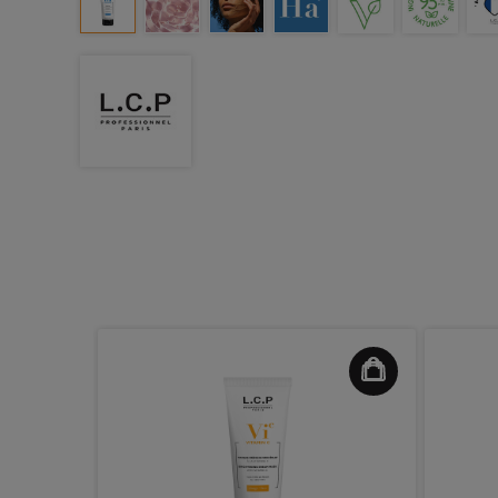
dher
ème 1L