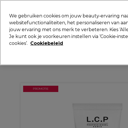
Klaar om je aan te melden voor
We gebruiken cookies om jouw beauty‑ervaring naa
websitefunctionaliteiten, het personaliseren van 
jouw ervaring met ons merk te verbeteren. Kies ‘Alle
Merken
Deals
Haar
Elektra
Je kunt ook je voorkeuren instellen via ‘Cookie‑inst
cookies’.
Cookiebeleid
Volgende dag geleverd*
Na verzending, maandag t/m vrijdag
PROMOTIE