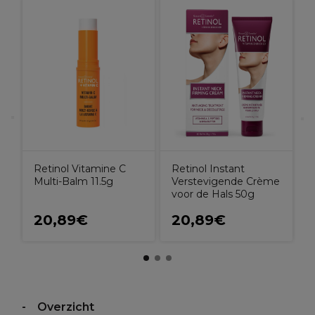
R
Retinol Vitamine C
Retinol Instant
Multi-Balm 11.5g
Verstevigende Crème
voor de Hals 50g
20,89€
20,89€
Overzicht