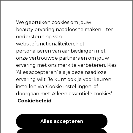
Klaar om je aan te melden voor
-15 %
? Word lid van
Pro-Duo Prestige
en gebruik
RET15
op je eerste aankoop.
*Voorw. van toep.
We gebruiken cookies om jouw
Aanmelden
beauty‑ervaring naadloos te maken – ter
ondersteuning van
Merken
Deals
Haar
Elektra
Beauty
Salon interieur
websitefunctionaliteiten, het
Volgende dag geleverd*
personaliseren van aanbiedingen met
Na verzending, maandag t/m vrijdag
onze vertrouwde partners en om jouw
ervaring met ons merk te verbeteren. Kies
Retinol
‘Alles accepteren’ als je deze naadloze
ervaring wilt. Je kunt ook je voorkeuren
Retinol Vitamine C Serum 63g
instellen via ‘Cookie‑instellingen’ of
(
0
)
doorgaan met ‘Alleen essentiële cookies’.
20,89 €
Cookiebeleid
69.63 € per 100ml
Alles accepteren
PROMOTIE