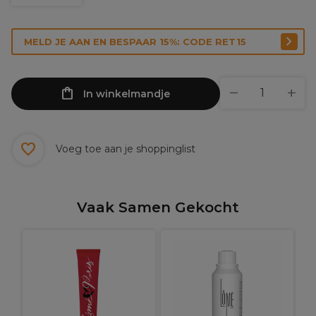
MELD JE AAN EN BESPAAR 15%: CODE RET15
In winkelmandje
Voeg toe aan je shoppinglist
Vaak Samen Gekocht
L
G
s