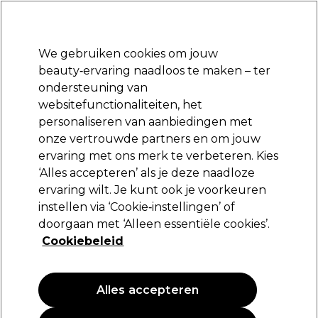
Klaar om je aan te melden voor
-15 %
? Word lid van
Pro-Duo Prestige
en gebruik
RET15
op je eerste aankoop.
*Voorw. van toep.
We gebruiken cookies om jouw
Aanmelden
beauty‑ervaring naadloos te maken – ter
ondersteuning van
Merken
Deals
Haar
Elektra
Beauty
Salon interieur
websitefunctionaliteiten, het
Volgende dag geleverd*
personaliseren van aanbiedingen met
Na verzending, maandag t/m vrijdag
onze vertrouwde partners en om jouw
ervaring met ons merk te verbeteren. Kies
Lômé Paris
‘Alles accepteren’ als je deze naadloze
ervaring wilt. Je kunt ook je voorkeuren
Lômé Paris Ontwikkelaar Demi-Permanente
Kleur 1.95%/6.5V 1000ml
instellen via ‘Cookie‑instellingen’ of
doorgaan met ‘Alleen essentiële cookies’.
(
0
)
Cookiebeleid
12,65 €
1.27 € per 100ml
Alles accepteren