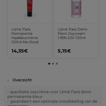
n
Lômé Paris
Lômé Paris Demi-
Permanente
Perm Oxycream
Haarkleurcrème
1.95% 6.5V 100ml
100ml Mix Rood
14,35€
5,15€
Overzicht
specifieke oxycrème voor Lômé Paris demi-
permanente kleur
garandeert een optimale ontwikkeling van de