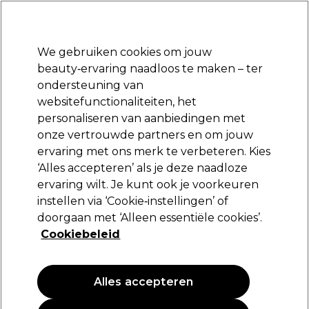
Klaar om je aan te melden voor
-15 %
? Word lid van
Pro-Duo Prestige
en gebruik
RET15
op je eerste aankoop.
*Voorw. van toep.
We gebruiken cookies om jouw
Aanmelden
beauty‑ervaring naadloos te maken – ter
ondersteuning van
Merken
Deals
Haar
Elektra
Beauty
Salon interieur
websitefunctionaliteiten, het
Volgende dag geleverd*
personaliseren van aanbiedingen met
Na verzending, maandag t/m vrijdag
onze vertrouwde partners en om jouw
ervaring met ons merk te verbeteren. Kies
Olaplex
‘Alles accepteren’ als je deze naadloze
ervaring wilt. Je kunt ook je voorkeuren
Olaplex Brow Bond 4.5ml
instellen via ‘Cookie‑instellingen’ of
(
0
)
doorgaan met ‘Alleen essentiële cookies’.
68,00 €
Cookiebeleid
1511.11 € per 100ml
Alles accepteren