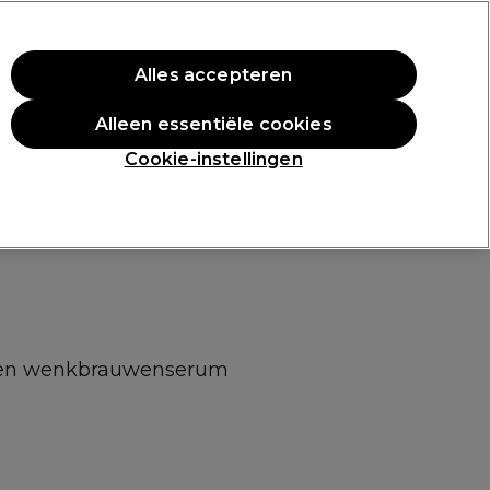
rste aankoop.
*Voorw. van toep.
Alles accepteren
Aanmelden
Alleen essentiële cookies
n
Inspiratie
Professionele Awards
Cookie-instellingen
ng
 en wenkbrauwenserum