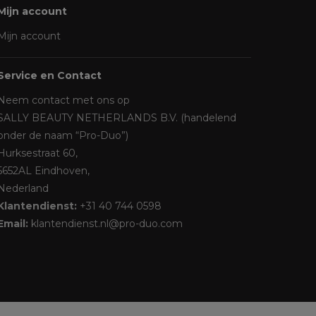
Mijn account
Mijn account
Service en Contact
Neem contact met ons op
SALLY BEAUTY NETHERLANDS B.V. (handelend
onder de naam “Pro-Duo”)
Hurksestraat 60,
5652AL Eindhoven,
Nederland
Klantendienst:
+31 40 744 0598
Email:
klantendienst.nl@pro-duo.com