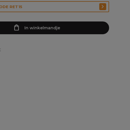
CODE RET15
In winkelmandje
t