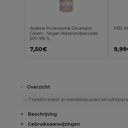
Ammonia
Andreia Professional Developer
PBS W
 8.8
Cream - Vegan Waterstofperoxide
0ML
30V 9% 1L
7,50€
9,99
Overzicht
Transformeer je wenkbrauwen en wimpers i
Beschrijving
Gebruiksaanwijzingen