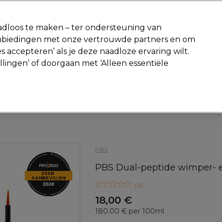
-15 %
? Word lid van
Pro-Duo Prestige
en gebruik
RET15
op je ee
dloos te maken – ter ondersteuning van
aanbiedingen met onze vertrouwde partners en om
Zoeken
s accepteren’ als je deze naadloze ervaring wilt.
Beauty
Salon interieur
Mannen
Vegan
Nieuwe producte
ellingen’ of doorgaan met ‘Alleen essentiële
Gratis Retourneren
Gratis bezorging vanaf slechts €40
Beauty
Wimpers en wenkbrauwen
Wimper en wenkbrauwverzorgi
PBS
PBS Dual-peptide wimper-
(
0
)
18,00 €
180.00 € per 100ml