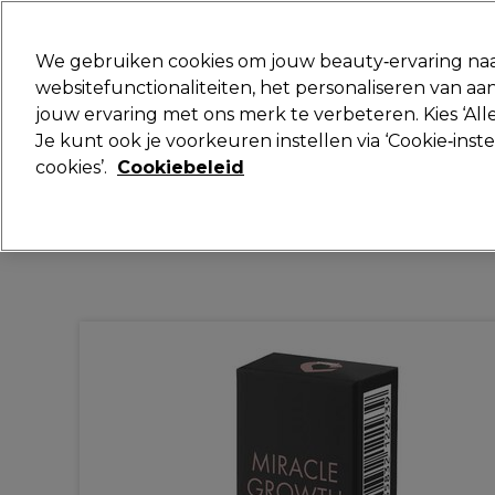
Klaar om je aan te melden voor
We gebruiken cookies om jouw beauty‑ervaring naa
websitefunctionaliteiten, het personaliseren van 
jouw ervaring met ons merk te verbeteren. Kies ‘Alle
Merken
Deals
Haar
Elektra
Je kunt ook je voorkeuren instellen via ‘Cookie‑inst
cookies’.
Cookiebeleid
Volgende dag geleverd*
Na verzending, maandag t/m vrijdag