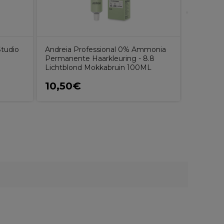
Studio
Andreia Professional 0% Ammonia
Andreia 
Permanente Haarkleuring - 8.8
Cream - 
Lichtblond Mokkabruin 100ML
30V 9% 
10,50€
7,50€