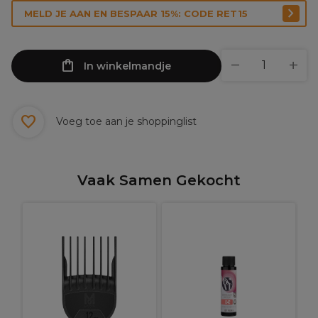
MELD JE AAN EN BESPAAR 15%: CODE RET15
In winkelmandje
Voeg toe aan je shoppinglist
Vaak Samen Gekocht
W
B