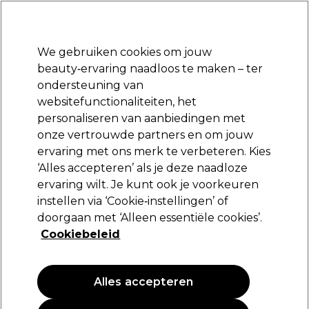
Klaar om je aan te melden voor
-15 %
? Word lid van
Pro-Duo Prestige
en gebruik
RET15
op je eerste aankoop.
*Voorw. van toep.
We gebruiken cookies om jouw
Aanmelden
beauty‑ervaring naadloos te maken – ter
ondersteuning van
Merken
Deals
Haar
Elektra
Beauty
Salon interieur
websitefunctionaliteiten, het
Volgende dag geleverd*
personaliseren van aanbiedingen met
Na verzending, maandag t/m vrijdag
onze vertrouwde partners en om jouw
ervaring met ons merk te verbeteren. Kies
BaByliss PRO
‘Alles accepteren’ als je deze naadloze
ervaring wilt. Je kunt ook je voorkeuren
BaByliss Pro Blade Head 40mm FX788RGE
instellen via ‘Cookie‑instellingen’ of
(
0
)
doorgaan met ‘Alleen essentiële cookies’.
44,95 €
Cookiebeleid
Alles accepteren