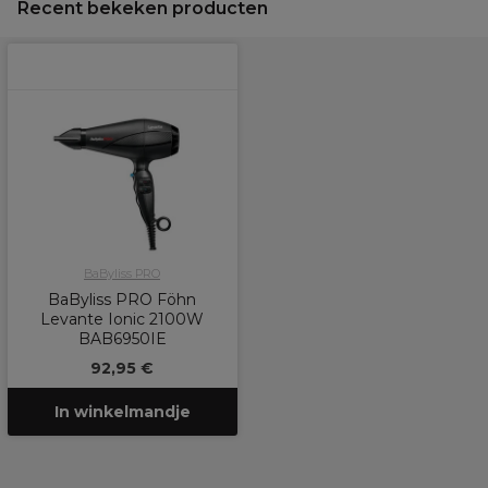
Recent bekeken producten
BaByliss PRO
BaByliss PRO Föhn
Levante Ionic 2100W
BAB6950IE
92,95 €
In winkelmandje