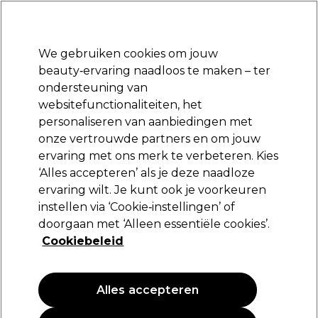
Klaar om je aan te melden voor
-15 %
? Word lid van
Pro-Duo Prestige
en gebruik
RET15
op je eerste aankoop.
*Voorw. van toep.
We gebruiken cookies om jouw
Aanmelden
beauty‑ervaring naadloos te maken – ter
ondersteuning van
Merken
Deals
Haar
Elektra
Beauty
Salon interieur
websitefunctionaliteiten, het
Gratis Retourneren
personaliseren van aanbiedingen met
Gratis bezorging vanaf slechts €40
onze vertrouwde partners en om jouw
ervaring met ons merk te verbeteren. Kies
BaByliss PRO
‘Alles accepteren’ als je deze naadloze
ervaring wilt. Je kunt ook je voorkeuren
BaByliss PRO Föhn Levante Ionic 2100W
BAB6950IE
instellen via ‘Cookie‑instellingen’ of
doorgaan met ‘Alleen essentiële cookies’.
(
1
)
Cookiebeleid
92,95 €
Alles accepteren