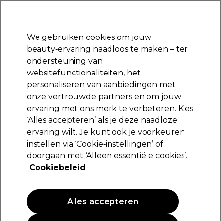
Klaar om je aan te melden voor
-15 %
? Word lid van
Pro-Duo Prestige
en gebruik
RET15
op je eerste aankoop.
*Voorw. van toep.
We gebruiken cookies om jouw
Aanmelden
beauty‑ervaring naadloos te maken – ter
ondersteuning van
Merken
Deals
Haar
Elektra
Beauty
Salon interieur
websitefunctionaliteiten, het
Volgende dag geleverd*
personaliseren van aanbiedingen met
Na verzending, maandag t/m vrijdag
onze vertrouwde partners en om jouw
ervaring met ons merk te verbeteren. Kies
Barnum
‘Alles accepteren’ als je deze naadloze
ervaring wilt. Je kunt ook je voorkeuren
Barnum Föhn Magnesium 2000W Zwart Met
Diffuser
instellen via ‘Cookie‑instellingen’ of
doorgaan met ‘Alleen essentiële cookies’.
(
6
)
Cookiebeleid
142,91 €
238,19 €
Alles accepteren
PROMOTIE
EXCLUSIEF