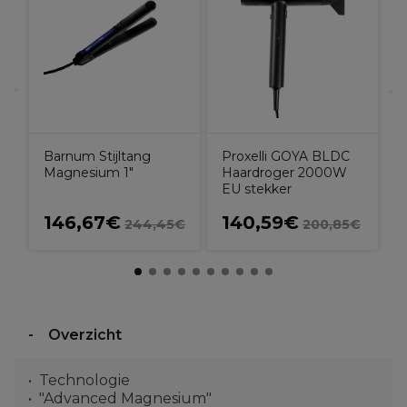
A
A
Barnum Stijltang
Proxelli GOYA BLDC
Magnesium 1"
Haardroger 2000W
EU stekker
146,67€
140,59€
244,45€
200,85€
Overzicht
Technologie
"Advanced Magnesium"