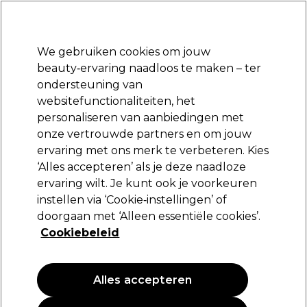
Klaar om je aan te melden voor
-15 %
? Word lid van
Pro-Duo Prestige
en gebruik
RET15
op je eerste aankoop.
*Voorw. van toep.
We gebruiken cookies om jouw
Aanmelden
beauty‑ervaring naadloos te maken – ter
ondersteuning van
Merken
Deals
Haar
Elektra
Beauty
Salon interieur
websitefunctionaliteiten, het
Volgende dag geleverd*
personaliseren van aanbiedingen met
Na verzending, maandag t/m vrijdag
onze vertrouwde partners en om jouw
ervaring met ons merk te verbeteren. Kies
Elchim
‘Alles accepteren’ als je deze naadloze
ervaring wilt. Je kunt ook je voorkeuren
Elchim Hot Honey Care Sublime Liss
Treatment Smoothing x12
instellen via ‘Cookie‑instellingen’ of
doorgaan met ‘Alleen essentiële cookies’.
(
0
)
Cookiebeleid
41,79 €
Alles accepteren