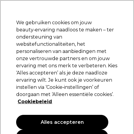
Klaar om je aan te melden voor
-15 %
? Word lid van
Pro-Duo Prestige
en gebruik
RET15
op je eerste aankoop.
*Voorw. van toep.
We gebruiken cookies om jouw
Aanmelden
beauty‑ervaring naadloos te maken – ter
ondersteuning van
Merken
Deals
Haar
Elektra
Beauty
Salon interieur
websitefunctionaliteiten, het
Volgende dag geleverd*
personaliseren van aanbiedingen met
Na verzending, maandag t/m vrijdag
onze vertrouwde partners en om jouw
ervaring met ons merk te verbeteren. Kies
Elchim
‘Alles accepteren’ als je deze naadloze
ervaring wilt. Je kunt ook je voorkeuren
Elchim Hot Honey Care Ultra Bodifying
Treatment x12
instellen via ‘Cookie‑instellingen’ of
doorgaan met ‘Alleen essentiële cookies’.
(
0
)
Cookiebeleid
41,79 €
Alles accepteren