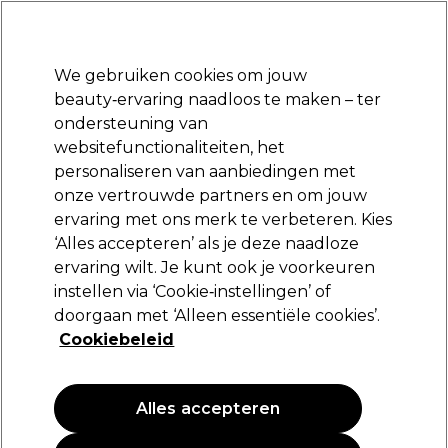
Klaar om je aan te melden voor
-15 %
? Word lid van
Pro-Duo Prestige
en gebruik
RET15
op je eerste aankoop.
*Voorw. van toep.
We gebruiken cookies om jouw
Aanmelden
beauty‑ervaring naadloos te maken – ter
ondersteuning van
Merken
Deals
Haar
Elektra
Beauty
Salon interieur
websitefunctionaliteiten, het
Volgende dag geleverd*
personaliseren van aanbiedingen met
Na verzending, maandag t/m vrijdag
onze vertrouwde partners en om jouw
ervaring met ons merk te verbeteren. Kies
Elchim
‘Alles accepteren’ als je deze naadloze
ervaring wilt. Je kunt ook je voorkeuren
Elchim Hot Honey Care X Volume
Behandeling x12
instellen via ‘Cookie‑instellingen’ of
doorgaan met ‘Alleen essentiële cookies’.
(
0
)
Cookiebeleid
41,79 €
Alles accepteren