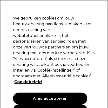
Klaar om je aan te melden voor
-15 %
? Word lid van
Pro-Duo Prestige
en gebruik
RET15
op je eerste aankoop.
*Voorw. van toep.
We gebruiken cookies om jouw
Aanmelden
beauty‑ervaring naadloos te maken – ter
ondersteuning van
Merken
Deals
Haar
Elektra
Beauty
Salon interieur
websitefunctionaliteiten, het
Volgende dag geleverd*
personaliseren van aanbiedingen met
Na verzending, maandag t/m vrijdag
onze vertrouwde partners en om jouw
ervaring met ons merk te verbeteren. Kies
Parlux
‘Alles accepteren’ als je deze naadloze
ervaring wilt. Je kunt ook je voorkeuren
Parlux Föhn 385 Zwart
instellen via ‘Cookie‑instellingen’ of
(
0
)
doorgaan met ‘Alleen essentiële cookies’.
205,95 €
Cookiebeleid
Alles accepteren