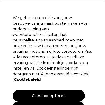
Klaar om je aan te melden voor
-15 %
? Word lid van
Pro-Duo Prestige
en gebruik
RET15
op je eerste aankoop.
*Voorw. van toep.
We gebruiken cookies om jouw
Aanmelden
beauty‑ervaring naadloos te maken – ter
ondersteuning van
Merken
Deals
Haar
Elektra
Beauty
Salon interieur
websitefunctionaliteiten, het
Volgende dag geleverd*
personaliseren van aanbiedingen met
Na verzending, maandag t/m vrijdag
onze vertrouwde partners en om jouw
ervaring met ons merk te verbeteren. Kies
Sibel
‘Alles accepteren’ als je deze naadloze
ervaring wilt. Je kunt ook je voorkeuren
Sibel Föhnhouder Spiraal
instellen via ‘Cookie‑instellingen’ of
(
1
)
doorgaan met ‘Alleen essentiële cookies’.
31,95 €
Cookiebeleid
Alles accepteren