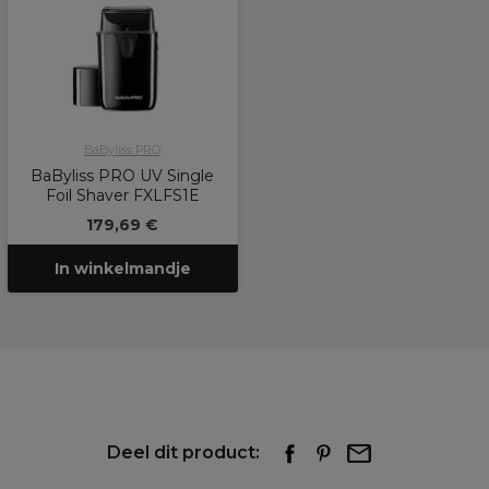
BaByliss PRO
BaByliss PRO UV Single
Foil Shaver FXLFS1E
179,69 €
In winkelmandje
Deel dit product: