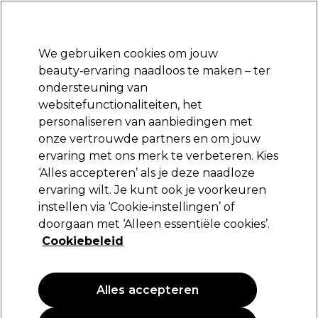
Klaar om je aan te melden voor
-15 %
? Word lid van
Pro-Duo Prestige
en gebruik
RET15
op je eerste aankoop.
*Voorw. van toep.
We gebruiken cookies om jouw
Aanmelden
beauty‑ervaring naadloos te maken – ter
ondersteuning van
Merken
Deals
Haar
Elektra
Beauty
Salon interieur
websitefunctionaliteiten, het
Volgende dag geleverd*
personaliseren van aanbiedingen met
Na verzending, maandag t/m vrijdag
onze vertrouwde partners en om jouw
ervaring met ons merk te verbeteren. Kies
BaByliss PRO
‘Alles accepteren’ als je deze naadloze
ervaring wilt. Je kunt ook je voorkeuren
BaByliss PRO UV Single Foil Shaver FXLFS1E
instellen via ‘Cookie‑instellingen’ of
(
0
)
doorgaan met ‘Alleen essentiële cookies’.
179,69 €
Cookiebeleid
Alles accepteren